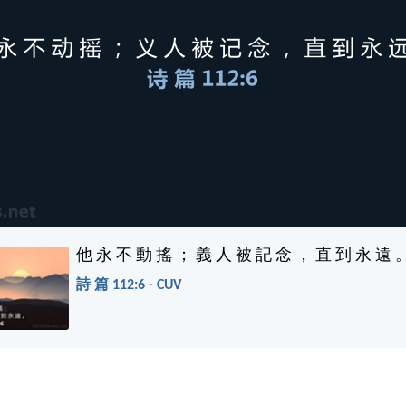
他 永 不 動 搖 ； 義 人 被 記 念 ， 直 到 永 遠 
詩 篇 112:6 - CUV