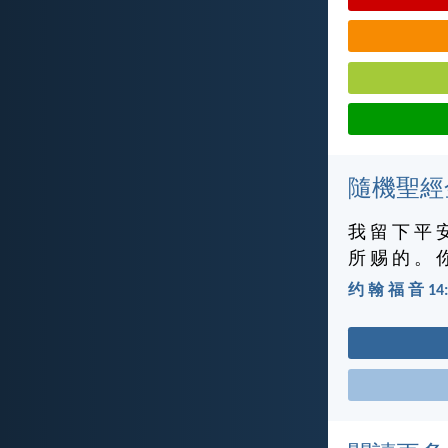
隨機聖經
我 留 下 平 
所 赐 的 。 
约 翰 福 音 14: