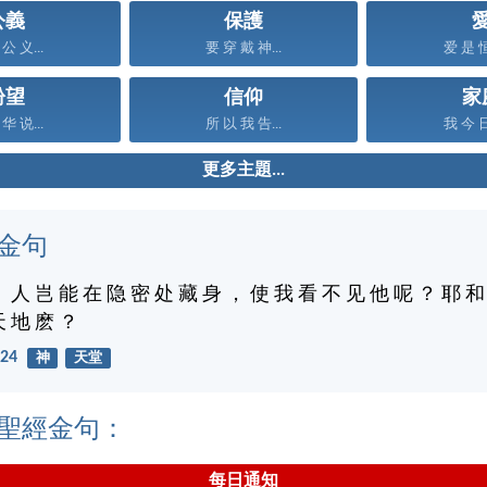
公義
保護
公 义...
要 穿 戴 神...
爱 是 恒
盼望
信仰
家
华 说...
所 以 我 告...
我 今 日
更多主題...
金句
： 人 岂 能 在 隐 密 处 藏 身 ， 使 我 看 不 见 他 呢 ？ 耶 和
天 地 麽 ？
24
神
天堂
聖經金句：
每日通知