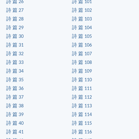
詩 篇 26
詩 篇 101
詩 篇 27
詩 篇 102
詩 篇 28
詩 篇 103
詩 篇 29
詩 篇 104
詩 篇 30
詩 篇 105
詩 篇 31
詩 篇 106
詩 篇 32
詩 篇 107
詩 篇 33
詩 篇 108
詩 篇 34
詩 篇 109
詩 篇 35
詩 篇 110
詩 篇 36
詩 篇 111
詩 篇 37
詩 篇 112
詩 篇 38
詩 篇 113
詩 篇 39
詩 篇 114
詩 篇 40
詩 篇 115
詩 篇 41
詩 篇 116