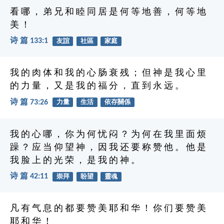
看 哪 ， 弟 兄 和 睦 同 居 是 何 等 地 善 ， 何 等 地
美 ！
诗 篇 133:1
友誼
社區
家庭
我 的 肉 体 和 我 的 心 肠 衰 残 ； 但 神 是 我 心 里
的 力 量 ， 又 是 我 的 福 分 ， 直 到 永 远 。
诗 篇 73:26
力量
生活
依存關係
我 的 心 哪 ， 你 为 何 忧 闷 ？ 为 何 在 我 里 面 烦
躁 ？ 应 当 仰 望 神 ， 因 我 还 要 称 赞 他 。 他 是
我 脸 上 的 光 荣 ， 是 我 的 神 。
诗 篇 42:11
崇拜
盼望
靈魂
凡 有 气 息 的 都 要 赞 美 耶 和 华 ！ 你 们 要 赞 美
耶 和 华 ！