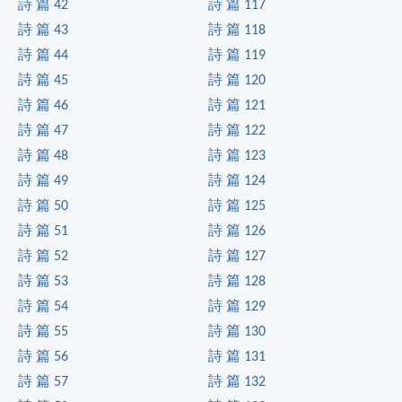
詩 篇 42
詩 篇 117
詩 篇 43
詩 篇 118
詩 篇 44
詩 篇 119
詩 篇 45
詩 篇 120
詩 篇 46
詩 篇 121
詩 篇 47
詩 篇 122
詩 篇 48
詩 篇 123
詩 篇 49
詩 篇 124
詩 篇 50
詩 篇 125
詩 篇 51
詩 篇 126
詩 篇 52
詩 篇 127
詩 篇 53
詩 篇 128
詩 篇 54
詩 篇 129
詩 篇 55
詩 篇 130
詩 篇 56
詩 篇 131
詩 篇 57
詩 篇 132