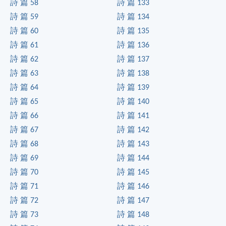
詩 篇 58
詩 篇 133
詩 篇 59
詩 篇 134
詩 篇 60
詩 篇 135
詩 篇 61
詩 篇 136
詩 篇 62
詩 篇 137
詩 篇 63
詩 篇 138
詩 篇 64
詩 篇 139
詩 篇 65
詩 篇 140
詩 篇 66
詩 篇 141
詩 篇 67
詩 篇 142
詩 篇 68
詩 篇 143
詩 篇 69
詩 篇 144
詩 篇 70
詩 篇 145
詩 篇 71
詩 篇 146
詩 篇 72
詩 篇 147
詩 篇 73
詩 篇 148