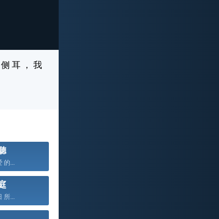
 侧 耳 ， 我
聽
 的...
庭
 所...