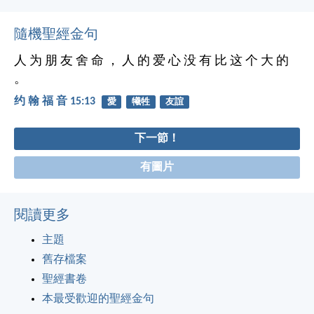
隨機聖經金句
人 为 朋 友 舍 命 ， 人 的 爱 心 没 有 比 这 个 大 的
。
约 翰 福 音 15:13
愛
犧牲
友誼
下一節！
有圖片
閱讀更多
主題
舊存檔案
聖經書卷
本最受歡迎的聖經金句