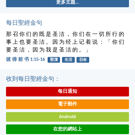
更多主題...
每日聖經金句
那 召 你 们 的 既 是 圣 洁 ， 你 们 在 一 切 所 行 的
事 上 也 要 圣 洁 。 因 为 经 上 记 着 说 ： 「 你 们
要 圣 洁 ， 因 为 我 是 圣 洁 的 。 」
彼 得 前 书 1:15-16
聖潔
生活
召命
收到每日聖經金句：
每日通知
電子郵件
Android
在您的網站上