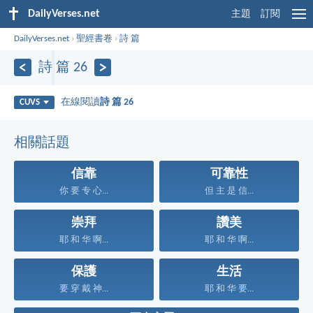
DailyVerses.net
主題
訂閱
DailyVerses.net
›
聖經書卷
›
詩 篇
詩 篇 26
在線閱讀
詩 篇 26
CUVS
相關話題
信靠
可靠性
你 要 专 心...
但 主 是 信...
崇拜
讚美
耶 和 华 啊...
耶 和 华 啊...
保護
生活
要 穿 戴 神...
耶 和 华 要...