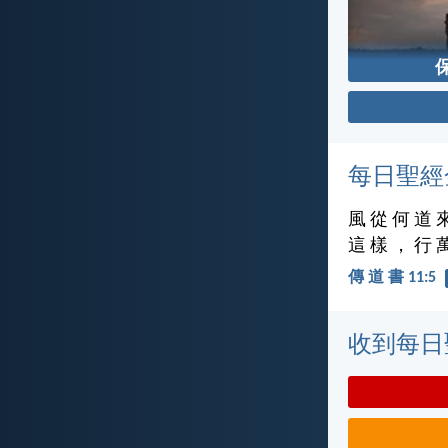
每日聖經
風 從 何 道 
這 樣 ， 行 
傳 道 書 11:5
收到每日