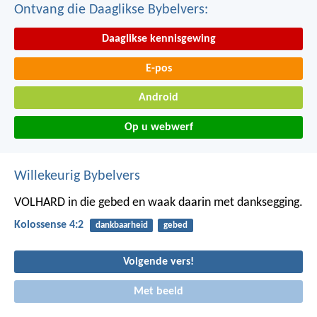
Ontvang die Daaglikse Bybelvers:
Daaglikse kennisgewing
E-pos
Android
Op u webwerf
Willekeurig Bybelvers
VOLHARD in die gebed en waak daarin met danksegging.
Kolossense 4:2
dankbaarheid
gebed
Volgende vers!
Met beeld