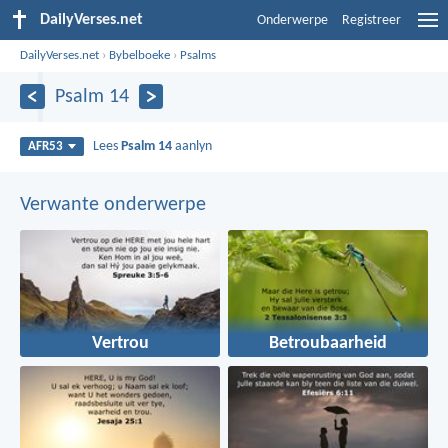
DailyVerses.net
Onderwerpe
Registreer
DailyVerses.net
›
Bybelboeke
›
Psalms
Psalm 14
Lees
Psalm 14
aanlyn
AFR53
Verwante onderwerpe
Vertrou
Betroubaarheid