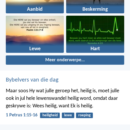
Aanbid
Beskerming
Lewe
Hart
Meer onderwerpe...
Bybelvers van die dag
Maar soos Hy wat julle geroep het, heilig is, moet julle
ook in jul hele lewenswandel heilig word, omdat daar
geskrywe is: Wees heilig, want Ek is heilig.
1 Petrus 1:15-16
heiligheid
lewe
roeping