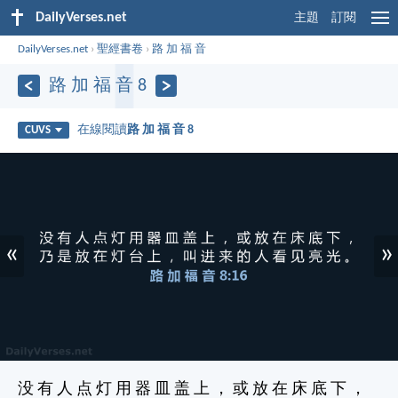
DailyVerses.net
主題
訂閱
DailyVerses.net
›
聖經書卷
›
路 加 福 音
路 加 福 音 8
在線閱讀
路 加 福 音 8
CUVS
«
»
没 有 人 点 灯 用 器 皿 盖 上 ， 或 放 在 床 底 下 ，