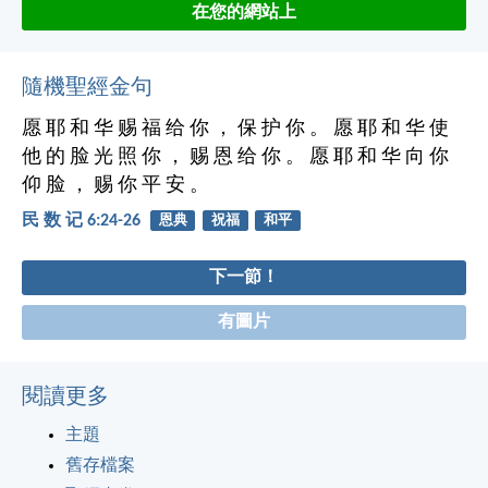
在您的網站上
隨機聖經金句
愿 耶 和 华 赐 福 给 你 ， 保 护 你 。 愿 耶 和 华 使
他 的 脸 光 照 你 ， 赐 恩 给 你 。 愿 耶 和 华 向 你
仰 脸 ， 赐 你 平 安 。
民 数 记 6:24-26
恩典
祝福
和平
下一節！
有圖片
閱讀更多
主題
舊存檔案