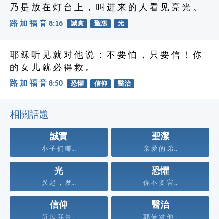
乃 是 放 在 灯 台 上 ， 叫 进 来 的 人 看 见 亮 光 。
路 加 福 音 8:16
誠實
聖潔
光
耶 稣 听 见 就 对 他 说 ： 不 要 怕 ， 只 要 信 ！ 你
的 女 儿 就 必 得 救 。
路 加 福 音 8:50
恐懼
信仰
醫治
相關話題
誠實
聖潔
小 子 们 哪...
亲 爱 的 弟...
光
恐懼
兴 起 ， 发...
你 不 要 害...
信仰
醫治
所 以 我 告...
耶 稣 对 他...