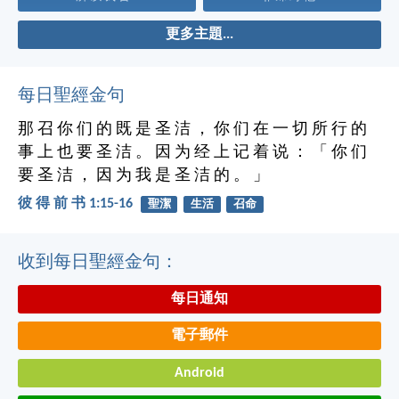
更多主題...
每日聖經金句
那 召 你 们 的 既 是 圣 洁 ， 你 们 在 一 切 所 行 的
事 上 也 要 圣 洁 。 因 为 经 上 记 着 说 ： 「 你 们
要 圣 洁 ， 因 为 我 是 圣 洁 的 。 」
彼 得 前 书 1:15-16
聖潔
生活
召命
收到每日聖經金句：
每日通知
電子郵件
Android