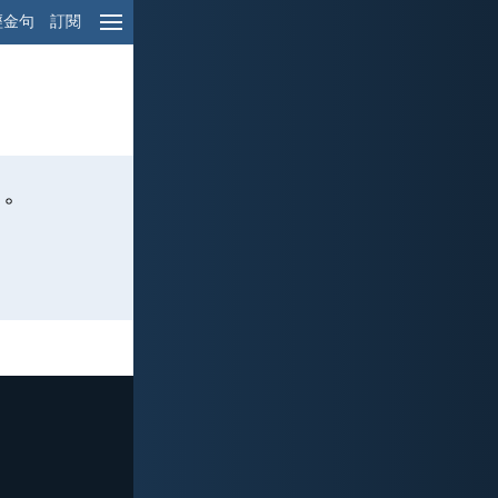
經金句
訂閱
 。