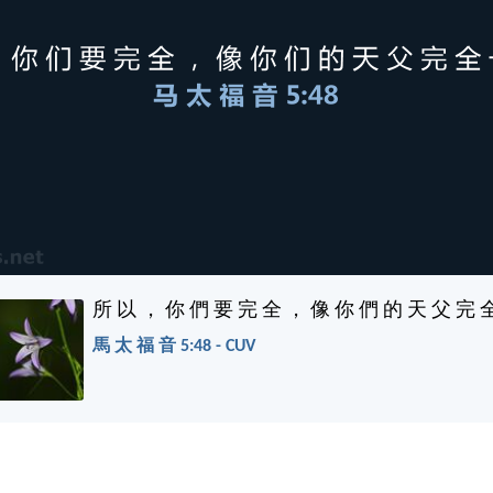
所 以 ， 你 們 要 完 全 ， 像 你 們 的 天 父 完 
馬 太 福 音 5:48 - CUV