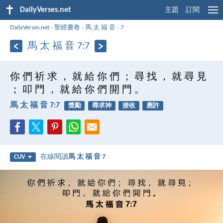
DailyVerses.net
主題
訂閱
DailyVerses.net
›
聖經書卷
›
馬 太 福 音
›
7
馬 太 福 音 7:7
你 們 祈 求 ， 就 給 你 們 ； 尋 找 ， 就 尋 見
； 叩 門 ， 就 給 你 們 開 門 。
馬 太 福 音 7:7
獎勵
尋求神
接收
應許
在線閱讀
馬 太 福 音 7
CUV