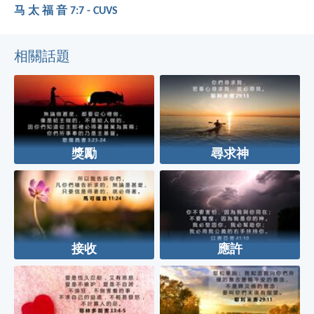
马 太 福 音 7:7 - CUVS
相關話題
獎勵
尋求神
接收
應許