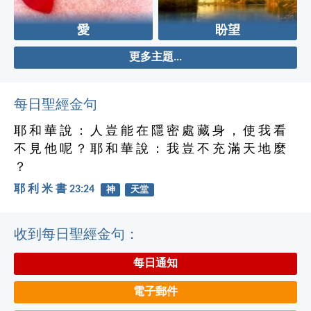
愛
盼望
更多主題...
每日聖經金句
耶 和 華 說 ： 人 豈 能 在 隱 密 處 藏 身 ， 使 我 看
不 見 他 呢 ？ 耶 和 華 說 ： 我 豈 不 充 滿 天 地 麼
？
耶 利 米 書 23:24
神
天堂
收到每日聖經金句：
每日通知
電子郵件