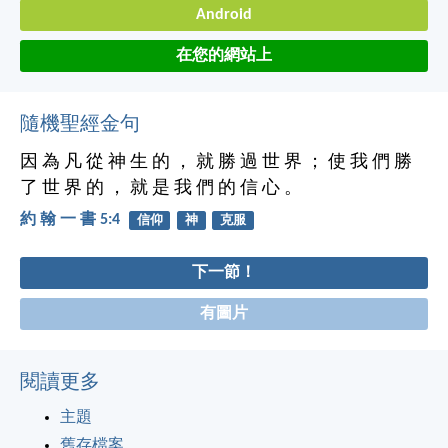
Android
在您的網站上
隨機聖經金句
因 為 凡 從 神 生 的 ， 就 勝 過 世 界 ； 使 我 們 勝
了 世 界 的 ， 就 是 我 們 的 信 心 。
約 翰 一 書 5:4
信仰
神
克服
下一節！
有圖片
閱讀更多
主題
舊存檔案