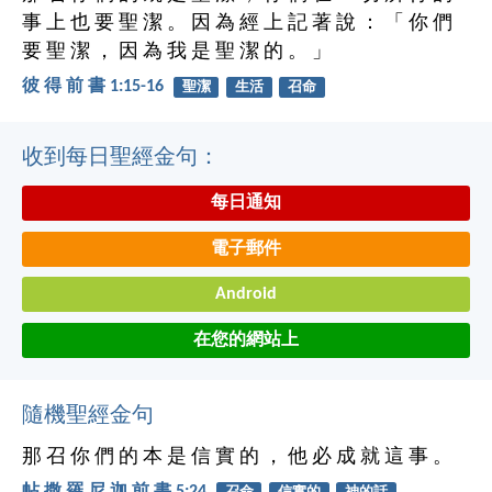
事 上 也 要 聖 潔 。 因 為 經 上 記 著 說 ： 「 你 們
要 聖 潔 ， 因 為 我 是 聖 潔 的 。 」
彼 得 前 書 1:15-16
聖潔
生活
召命
收到每日聖經金句：
每日通知
電子郵件
Android
在您的網站上
隨機聖經金句
那 召 你 們 的 本 是 信 實 的 ， 他 必 成 就 這 事 。