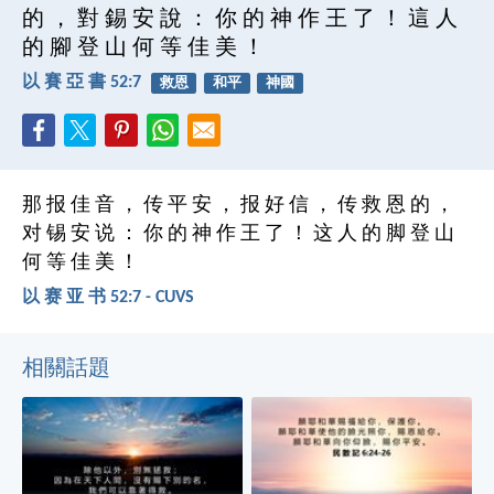
的 ， 對 錫 安 說 ： 你 的 神 作 王 了 ！ 這 人
的 腳 登 山 何 等 佳 美 ！
以 賽 亞 書 52:7
救恩
和平
神國
那 报 佳 音 ， 传 平 安 ， 报 好 信 ， 传 救 恩 的 ，
对 锡 安 说 ： 你 的 神 作 王 了 ！ 这 人 的 脚 登 山
何 等 佳 美 ！
以 赛 亚 书 52:7 - CUVS
相關話題