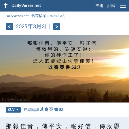
DailyVerses.net
主題
訂閱
DailyVerses.net
›
舊存檔案
›
2025
›
3月
2025年3月3日
在線閱讀
以 賽 亞 書 52
CUV
那 報 佳 音 ， 傳 平 安 ， 報 好 信 ， 傳 救 恩