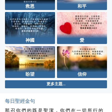
救恩
和平
神國
愛
盼望
信仰
更多主題...
每日聖經金句
那 召 你 們 的 既 是 聖 潔 ， 你 們 在 一 切 所 行 的