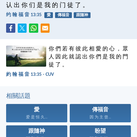
认 出 你 们 是 我 的 门 徒 了 。
约 翰 福 音 13:35
愛
傳福音
跟隨神
你 們 若 有 彼 此 相 愛 的 心 ， 眾
人 因 此 就 認 出 你 們 是 我 的 門
徒 了 。
約 翰 福 音 13:35 - CUV
相關話題
愛
傳福音
爱 是 恒 久...
因 为 主 曾...
跟隨神
盼望