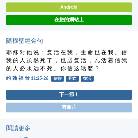
Android
在您的網站上
隨機聖經金句
耶 稣 对 他 说 ： 复 活 在 我 ， 生 命 也 在 我 。 信
我 的 人 虽 然 死 了 ， 也 必 复 活 ， 凡 活 着 信 我
的 人 必 永 远 不 死 。 你 信 这 话 麽 ？
约 翰 福 音 11:25-26
信仰
死亡
復活
下一節！
有圖片
閱讀更多