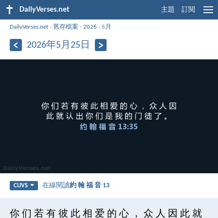
DailyVerses.net
主題
訂閱
DailyVerses.net
›
舊存檔案
›
2026
›
5月
2026年5月25日
在線閱讀
約 翰 福 音 13
CUVS
你 们 若 有 彼 此 相 爱 的 心 ， 众 人 因 此 就