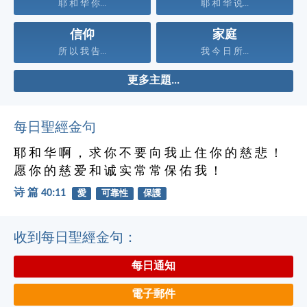
耶 和 华 你...
耶 和 华 说...
信仰
家庭
所 以 我 告...
我 今 日 所...
更多主題...
每日聖經金句
耶 和 华 啊 ， 求 你 不 要 向 我 止 住 你 的 慈 悲 ！
愿 你 的 慈 爱 和 诚 实 常 常 保 佑 我 ！
诗 篇 40:11
愛
可靠性
保護
收到每日聖經金句：
每日通知
電子郵件