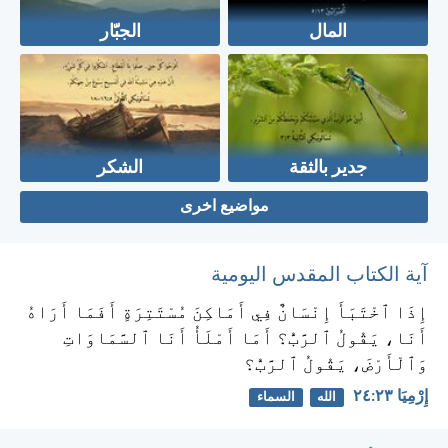
المال
الجبّار
جدير بالثقة
الشكر
مواضيع اخرى
آية الكتاب المقدس اليومية
إِذَا ٱخْتَبَأَ إِنْسَانٌ فِي أَمَاكِنَ مُسْتَتِرَةٍ أَفَمَا أَرَاهُ
أَنَا، يَقُولُ ٱلرَّبُّ؟ أَمَا أَمْلَأُ أَنَا ٱلسَّمَاوَاتِ
وَٱلْأَرْضَ، يَقُولُ ٱلرَّبُّ؟
إِرْمِيَا ٢٣:‏٢٤
الله
السماء