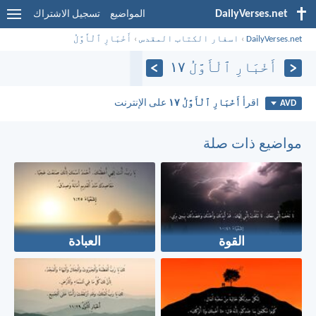
DailyVerses.net
المواضيع
تسجيل الاشتراك
DailyVerses.net
›
اسفار الكتاب المقدس
›
أَخْبَارِ ٱلْأَوَّلُ
أَخْبَارِ ٱلْأَوَّلُ ١٧
اقرأ
أَخْبَارِ ٱلْأَوَّلُ ١٧
على الإنترنت
AVD
مواضيع ذات صلة
القوة
العبادة