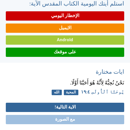
استلم أيتك اليومية الكتاب المقدس الآية:
الإخطار اليومي
الايميل
Android
على موقعك
ايات مختارة
نَحْنُ نُحِبُّهُ لِأَنَّهُ هُوَ أَحَبَّنَا أَوَّلًا.
يُوحَنَّا ٱلْأُولَى ٤:‏١٩
المحبة
الله
الاية التالية!
مع الصورة