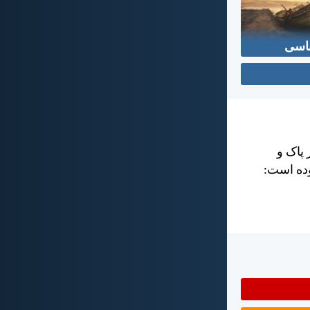
اسی
 پاک و
وده است: