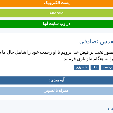
پست الکترونیک
Android
در وب سایت آنها
مقدس تصادفی
حضور تخت پر فيض خدا برويم تا او رحمت خود را شامل حال ما س
 به هنگام نياز ياری فرمايد.
رحمت
دعا
دلسوزی
آیه بعدی!
همراه با تصویر
ب