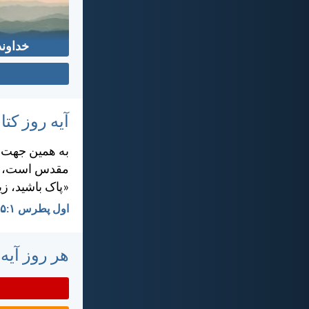
خداوند
آیه روز ک
به همين جهت، د
مقدس است، هما
«پاک باشيد، ز
اول پطرس ۱:‏۱۵-‏۱۶
هر روز آیه