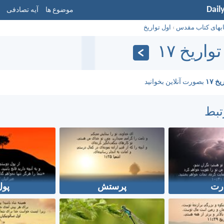
Dail
موضوع ها
آیه تصادفی
ابهای کتاب مقدس
›
اول تواريخ
واريخ ۱۷
خ ۱۷
بصورت آنلاین بخوانید
تبط
رت
پرستش
پول