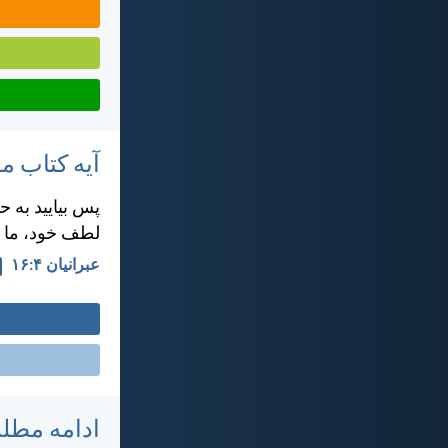
آیه کتاب 
پس بياييد به 
لطف خود، ما را
عبرانيان ۴:‏۱۶
ادامه مطل