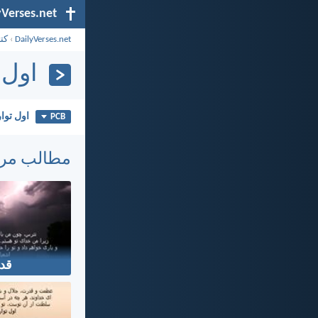
yVerses.net
DailyVerses.net
›
کت
اول ت
اول تواري
PCB
مطالب مر
قد