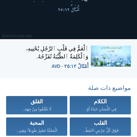
ٱلْغَمُّ فِي قَلْبِ ٱلرَّجُلِ يُحْنِيهِ،
وَٱلْكَلِمَةُ ٱلطَّيِّبَةُ تُفَرِّحُهُ.
أَمْثَالٌ ١٢:‏٢٥ - AVD
مواضيع ذات صلة
الكلام
القلق
فِي اللِّسَانِ حَيَاةٌ أَوْ...
لَا تَقْلَقُوا مِنْ جِهَةِ...
القلب
المحبة
فَوْقَ كُلِّ حِرْصٍ احْفَظْ...
الْمَحَبَّةُ تَصْبِرُ طَوِيلاً؛ وَهِيَ...