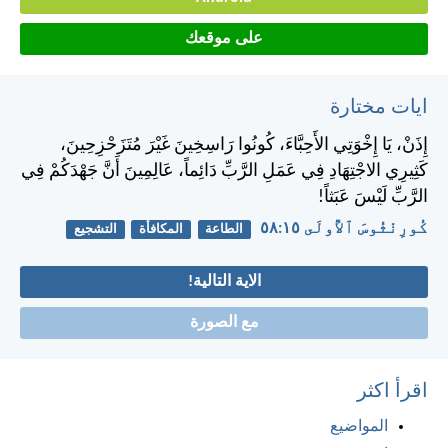
على موقعك
ايات مختارة
إِذَنْ، يَا إِخْوَتِي الأَحِبَّاءَ، كُونُوا رَاسِخِينَ غَيْرَ مُتَزَحْزِحِينَ،
كَثِيرِي الاجْتِهَادِ فِي عَمَلِ الرَّبِّ دَائِماً، عَالِمِينَ أَنَّ جَهْدَكُمْ فِي
الرَّبِّ لَيْسَ عَبَثاً!
كُورِنْثُوسَ ٱلأُولَى ١٥:‏٥٨
الطاعة
المكافأة
التشجيع
الاية التالية!
مع الصورة
اقرأ اكثر
المواضيع