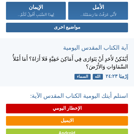
الأمل
الإيمان
لأَنِّي عَرَفْتُ مَا رَسَمْتُهُ...
لِهذَا السَّبَبِ أَقُولُ لَكُمْ...
مواضيع اخرى
آية الكتاب المقدس اليومية
أَيُمْكِنُ لأَحَدٍ أَنْ يَتَوَارَى فِي أَمَاكِنَ خَفِيَّةٍ فَلا أَرَاهُ؟ أَمَا أَمْلأُ
السَّمَاوَاتِ وَالأَرْضَ؟
إِرْمِيَا ٢٣:‏٢٤
الله
السماء
استلم أيتك اليومية الكتاب المقدس الآية:
الإخطار اليومي
الايميل
Android