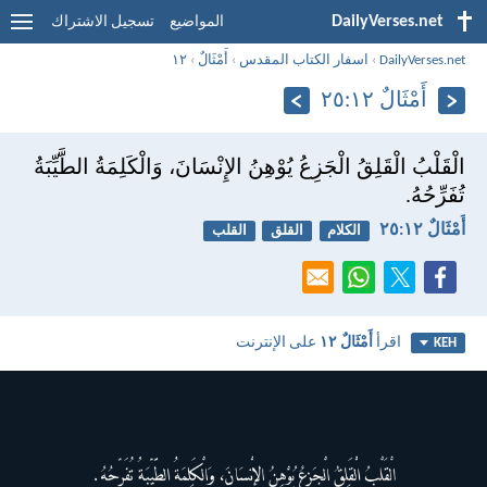
DailyVerses.net
المواضيع
تسجيل الاشتراك
DailyVerses.net
›
اسفار الكتاب المقدس
›
أَمْثَالٌ
›
١٢
أَمْثَالٌ ١٢:‏٢٥
الْقَلْبُ الْقَلِقُ الْجَزِعُ يُوْهِنُ الإِنْسَانَ، وَالْكَلِمَةُ الطَّيِّبَةُ
تُفَرِّحُهُ.
أَمْثَالٌ ١٢:‏٢٥
الكلام
القلق
القلب
اقرأ
أَمْثَالٌ ١٢
على الإنترنت
KEH