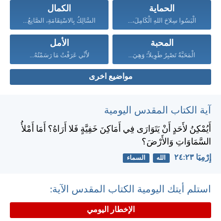
الحماية
الكمال
الْبَسُوا سِلاحَ اللهِ الْكَامِلَ،...
السَّالِكُ بِالاسْتِقَامَةِ، الصَّانِعُ الْبِرَّ،...
المحبة
الأمل
الْمَحَبَّةُ تَصْبِرُ طَوِيلاً؛ وَهِيَ...
لأَنِّي عَرَفْتُ مَا رَسَمْتُهُ...
مواضيع اخرى
آية الكتاب المقدس اليومية
أَيُمْكِنُ لأَحَدٍ أَنْ يَتَوَارَى فِي أَمَاكِنَ خَفِيَّةٍ فَلا أَرَاهُ؟ أَمَا أَمْلأُ
السَّمَاوَاتِ وَالأَرْضَ؟
إِرْمِيَا ٢٣:‏٢٤
الله
السماء
استلم أيتك اليومية الكتاب المقدس الآية:
الإخطار اليومي