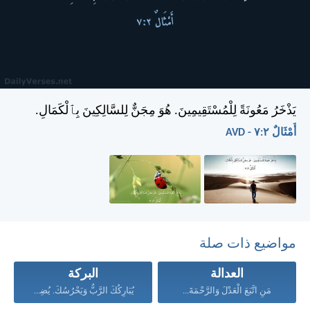
يَذْخَرُ مَعُونَةً لِلْمُسْتَقِيمِينَ. هُوَ مِجَنٌّ لِلسَّالِكِينَ بِٱلْكَمَالِ.
أَمْثَالٌ ٢:‏٧ - AVD
مواضيع ذات صلة
العدالة
البركة
مَنِ اتَّبَعَ الْعَدْلَ وَالرَّحْمَةَ...
يُبَارِكُكَ الرَّبُّ وَيَحْرُسُكَ. يُضِيءُ...