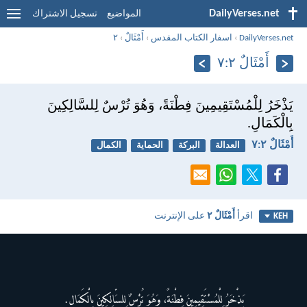
DailyVerses.net
المواضيع
تسجيل الاشتراك
DailyVerses.net
›
اسفار الكتاب المقدس
›
أَمْثَالٌ
›
٢
أَمْثَالٌ ٢:‏٧
يَذْخَرُ لِلْمُسْتَقِيمِينَ فِطْنَةً، وَهُوَ تُرْسٌ لِلسَّالِكِينَ
بِالْكَمَالِ.
أَمْثَالٌ ٢:‏٧
العدالة
البركة
الحماية
الكمال
اقرأ
أَمْثَالٌ ٢
على الإنترنت
KEH