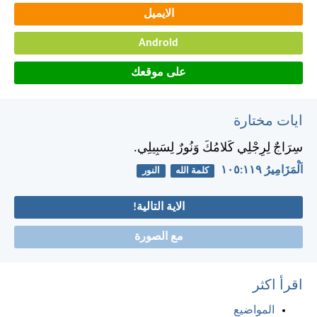
الايميل
Android
على موقعك
ايات مختارة
سِرَاجٌ لِرِجْلِي كَلامُكَ وَنُورٌ لِسَبِيلِي.
اَلْمَزَامِيرُ ١١٩:‏١٠٥
كلمة الله
النور
الاية التالية!
مع الصورة
اقرأ اكثر
المواضيع