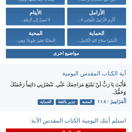
الأرامل
الأيتام
أَكْرِمِ الأَرَامِلَ اللَّوَاتِي لَا...
لَا تُسِئْ إِلَى أَرْمَلَةٍ...
الحماية
المحبة
الْبَسُوا سِلاحَ اللهِ الْكَامِلَ،...
الْمَحَبَّةُ تَصْبِرُ طَوِيلاً؛ وَهِيَ...
مواضيع اخرى
آية الكتاب المقدس اليومية
فَأَنْتَ يَا رَبُّ لَنْ تَمْنَعَ مَرَاحِمَكَ عَنِّي. تَنْصُرُنِي دَائِماً رَحْمَتُكَ
وَحَقُّكَ.
اَلْمَزَامِيرُ ٤٠:‏١١
المحبة
جدير بالثقة
الحماية
استلم أيتك اليومية الكتاب المقدس الآية: