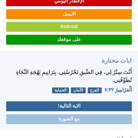
الإخطار اليومي
الايميل
Android
على موقعك
ايات مختارة
أَنْتَ سِتْرٌ لِي، فِي الضِّيقِ تَحْرُسُنِي. بِتَرَانِيمِ بَهْجَةِ النَّجَاةِ
تُطَوِّقُنِي.
اَلْمَزَامِيرُ ٣٢:‏٧
الفرح
الأمان
الحماية
الاية التالية!
مع الصورة