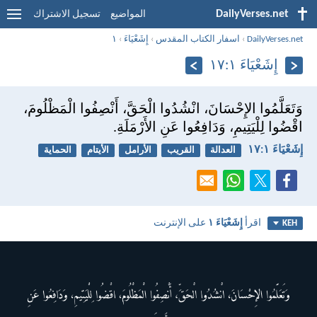
DailyVerses.net
المواضيع
تسجيل الاشتراك
DailyVerses.net
›
اسفار الكتاب المقدس
›
إِشَعْيَاءَ
›
١
إِشَعْيَاءَ ١:‏١٧
وَتَعَلَّمُوا الإِحْسَانَ، انْشُدُوا الْحَقَّ، أَنْصِفُوا الْمَظْلُومَ،
اقْضُوا لِلْيَتِيمِ، وَدَافِعُوا عَنِ الأَرْمَلَةِ.
إِشَعْيَاءَ ١:‏١٧
العدالة
القريب
الأرامل
الأيتام
الحماية
اقرأ
إِشَعْيَاءَ ١
على الإنترنت
KEH