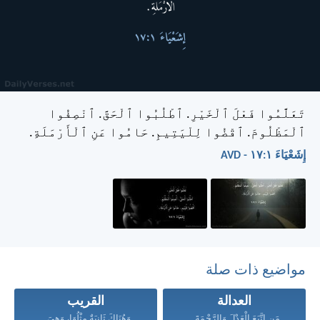
تَعَلَّمُوا فَعْلَ ٱلْخَيْرِ. ٱطْلُبُوا ٱلْحَقَّ. ٱنْصِفُوا
ٱلْمَظْلُومَ. ٱقْضُوا لِلْيَتِيمِ. حَامُوا عَنِ ٱلْأَرْمَلَةِ.
إِشَعْيَاءَ ١:‏١٧ - AVD
مواضيع ذات صلة
العدالة
القريب
مَنِ اتَّبَعَ الْعَدْلَ وَالرَّحْمَةَ...
وَهُنَاكَ ثَانِيَةٌ مِثْلُهَا، وَهِيَ...