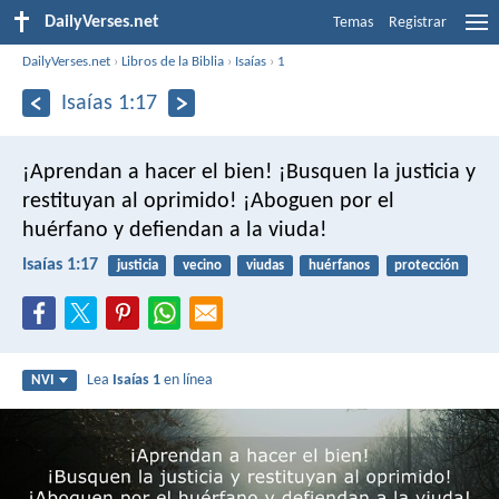
DailyVerses.net
Temas
Registrar
DailyVerses.net
›
Libros de la Biblia
›
Isaías
›
1
Isaías 1:17
¡Aprendan a hacer el bien!
¡Busquen la justicia y
restituyan al oprimido!
¡Aboguen por el
huérfano
y defiendan a la viuda!
Isaías 1:17
justicia
vecino
viudas
huérfanos
protección
Lea
Isaías 1
en línea
NVI