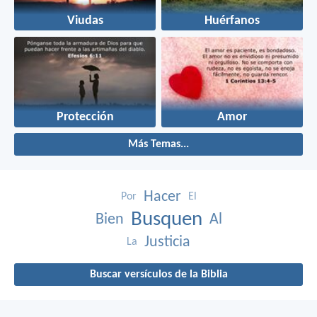
Viudas
Huérfanos
Protección
Amor
Más Temas...
Hacer
Por
El
Busquen
Bien
Al
Justicia
La
Buscar versículos de la Biblia