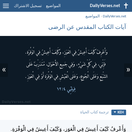
DailyVerses.net
المواضيع
تسجيل الاشتراك
DailyVerses.net
›
المواضيع
آيات الكتاب المقدس عن الرضى
»
«
KEH
ترجمة كتاب الحياة
وَأَعْرِفُ كَيْفَ أَعِيشُ فِي الْعَوَزِ، وَكَيْفَ أَعِيشُ فِي الْوَفْرَةِ.