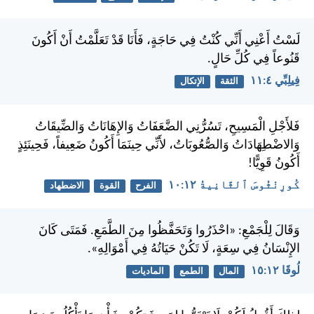
لَسْتُ أَعْنِي أَنِّي كُنْتُ فِي حَاجَةٍ، فَأَنَا قَدْ تَعَلَّمْتُ أَنْ أَكُونَ
قَنُوعاً فِي كُلِّ حَالٍ.
فِيلِبِّي ٤:‏١١
الثقة
الإتكال
فَلأَجْلِ الْمَسِيحِ، تَسُرُّنِي الضَّعَفَاتُ وَالإِهَانَاتُ وَالضِّيقَاتُ
وَالاضْطِهَادَاتُ وَالصُّعُوبَاتُ، لأَنِّي حِينَمَا أَكُونُ ضَعِيفاً، فَحِينَئِذٍ
أَكُونُ قَوِيًّا!
كُورِنْثُوسَ ٱلثَّانِيةُ ١٢:‏١٠
الفرح
القوة
الاضطهاد
وَقَالَ لِلْجَمْعِ: «احْذَرُوا وَتَحَفَّظُوا مِنَ الطَّمَعِ. فَمَتَى كَانَ
الإِنْسَانُ فِي سِعَةٍ، لَا تَكُنْ حَيَاتُهُ فِي أَمْوَالِهِ».
لُوقَا ١٢:‏١٥
المال
الطمع
الماديات