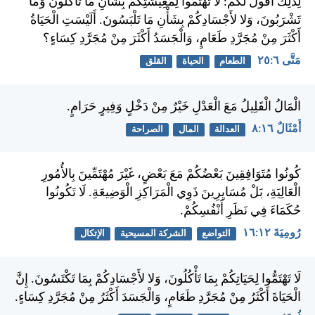
لِذلِكَ أَقُولُ لَكُمْ: لَا تَهْتَمُّوا لِمَعِيشَتِكُمْ بِشَأْنِ مَا تَأْكُلُونَ وَمَا
تَشْرَبُونَ، وَلا لأَجْسَادِكُمْ بِشَأْنِ مَا تَلْبَسُونَ. أَلَيْسَتِ الْحَيَاةُ
أَكْثَرَ مِنْ مُجَرَّدِ طَعَامٍ، وَالْجَسَدُ أَكْثَرَ مِنْ مُجَرَّدِ كِسَاءٍ؟
مَتَّى ٦:‏٢٥
الطعام
الحياة
القلق
الْمَالُ الْقَلِيلُ مَعَ الْعَدْلِ خَيْرٌ مِنْ دَخْلٍ وَفِيرٍ حَرَامٍ.
أَمْثَالٌ ١٦:‏٨
العدالة
المال
الصراحة
كُونُوا مُتَوَافِقِينَ بَعْضُكُمْ مَعَ بَعْضٍ، غَيْرَ مُهْتَمِّينَ بِالأُمُورِ
الْعَالِيَةِ، بَلْ مُسَايِرِينَ ذَوِي الْمَرَاكِزِ الْوَضِيعَةِ. لَا تَكُونُوا
حُكَمَاءَ فِي نَظَرِ أَنْفُسِكُمْ.
رُومِيَةَ ١٢:‏١٦
التواضع
الشركة المسيحية
الإتكال
لَا تَهْتَمُّوا لِحَيَاتِكُمْ بِمَا تَأْكُلُونَ، وَلا لأَجْسَادِكُمْ بِمَا تَكْتَسُونَ. إِنَّ
الْحَيَاةَ أَكْثَرُ مِنْ مُجَرَّدِ طَعَامٍ، وَالْجَسَدَ أَكْثَرُ مِنْ مُجَرَّدِ كِسَاءٍ.