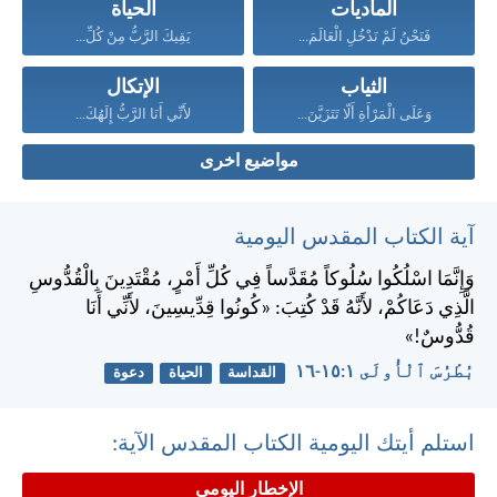
الماديات
الحياة
فَنَحْنُ لَمْ نَدْخُلِ الْعَالَمَ...
يَقِيكَ الرَّبُّ مِنْ كُلِّ...
الثياب
الإتكال
وَعَلَى الْمَرْأَةِ أَلّا تَتَزَيَّنَ...
لأَنِّي أَنَا الرَّبُّ إِلَهُكَ...
مواضيع اخرى
آية الكتاب المقدس اليومية
وَإِنَّمَا اسْلُكُوا سُلُوكاً مُقَدَّساً فِي كُلِّ أَمْرٍ، مُقْتَدِينَ بِالْقُدُّوسِ
الَّذِي دَعَاكُمْ، لأَنَّهُ قَدْ كُتِبَ: «كُونُوا قِدِّيسِينَ، لأَنِّي أَنَا
قُدُّوسٌ!»
بُطْرُسَ ٱلْأُولَى ١:‏١٥-‏١٦
القداسة
الحياة
دعوة
استلم أيتك اليومية الكتاب المقدس الآية:
الإخطار اليومي