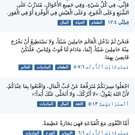
فَإِنِّي، فِي كُلِّ شَيْءٍ، وَفِي جَمِيعِ الأَحْوَالِ، مُتَدَرِّبٌ عَلَى
الشَّبَعِ وَعَلَى الْجُوعِ، وَعَلَى الْعَيْشِ فِي الْوَفْرَةِ أَوْ فِي الْعَوَزِ.
فِيلِبِّي ٤:‏١٢
الطعام
الحياة
المال
فَنَحْنُ لَمْ نَدْخُلِ الْعَالَمَ حَامِلِينَ شَيْئاً، وَلا نَسْتَطِيعُ أَنْ نَخْرُجَ
مِنْهُ حَامِلِينَ شَيْئاً. إِنَّمَا، مَادَامَ لَنَا قُوتٌ وَلِبَاسٌ، فَلْنَكُنْ
قَانِعِينَ بِهِمَا.
تِيمُوثَاوُسَ ٱلْأُولَى ٦:‏٧-‏٨
الطعام
الماديات
العالم
اجْعَلُوا سِيرَتَكُمْ مُتَرَفِّعَةً عَنْ حُبِّ الْمَالِ، وَاقْنَعُوا بِمَا عِنْدَكُمْ،
لأَنَّ اللهَ يَقُولُ: «لا أَتْرُكُكَ، وَلا أَتَخَلَّى عَنْكَ أَبَداً!»
ٱلْعِبْرَانِيِّينَ ١٣:‏٥
الثقة
المال
الماديات
أَمَّا التَّقْوَى مَعَ الْقَنَاعَةِ فَهِيَ تِجَارَةٌ عَظِيمَةٌ.
تِيمُوثَاوُسَ ٱلْأُولَى ٦:‏٦
الإيمان
الفرح
الماديات