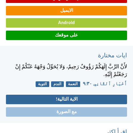
الايميل
Android
على موقعك
ايات مختارة
لأَنَّ الرَّبَّ إِلَهَكُمْ رَؤُوفٌ رَحِيمٌ، وَلا يُحَوِّلُ وَجْهَهُ عَنْكُمْ إِنْ
رَجَعْتُمْ إِلَيْهِ.
أَخْبَارِ ٱلثَّانِي ٣٠:‏٩
النعمة
الندم
التوبة
الاية التالية!
مع الصورة
اقرأ اكثر