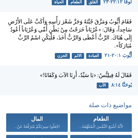
لُوقَا ١٢:‏٢٢-‏٢٣
القلق
الطعام
الحياة
فَقَامَ أَيُّوبُ وَمَزَّقَ جُبَّتَهُ وَجَزَّ شَعْرَ رَأْسِهِ وَأَكَبَّ عَلَى الأَرْضِ
سَاجِداً، وَقَالَ: «عُرْيَاناً خَرَجْتُ مِنْ بَطْنِ أُمِّي وَعُرْيَاناً أَعُودُ
إِلَى هُنَاكَ. الرَّبُّ أَعْطَى وَالرَّبُّ أَخَذَ، فَلْيَكُنِ اسْمُ الرَّبِّ
مُبَارَكاً».
أَيُّوبَ ١:‏٢٠-‏٢١
العبادة
الالم
الحزن
فَقَالَ لَهُ فِيلِبُّسُ: «يَا سَيِّدُ، أَرِنَا الآبَ وَكَفَانَا!»
يُوحَنَّا ١٤:‏٨
الأب
مواضيع ذات صلة
الطعام
المال
لأَنَّهُ أَشْبَعَ النَّفْسَ الْمُتَلَهِّفَةَ...
اجْعَلُوا سِيرَتَكُمْ مُتَرَفِّعَةً عَنْ...