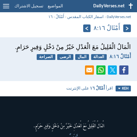
DailyVerses.net
المواضيع
تسجيل الاشتراك
DailyVerses.net
›
اسفار الكتاب المقدس
›
أَمْثَالٌ
›
١٦
أَمْثَالٌ ١٦:‏٨
الْمَالُ الْقَلِيلُ مَعَ الْعَدْلِ خَيْرٌ مِنْ دَخْلٍ وَفِيرٍ حَرَامٍ.
أَمْثَالٌ ١٦:‏٨
العدالة
المال
الرضى
الصراحة
اقرأ
أَمْثَالٌ ١٦
على الإنترنت
KEH