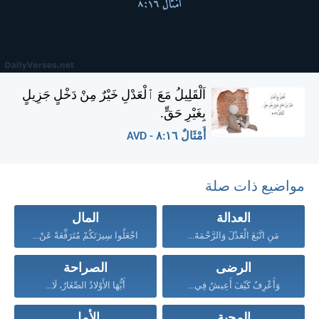
اَلْقَلِيلُ مَعَ ٱلْعَدْلِ خَيْرٌ مِنْ دَخْلٍ جَزِيلٍ
بِغَيْرِ حَقٍّ.
أَمْثَالٌ ١٦:‏٨ - AVD
مواضيع ذات صلة
العدالة
المال
مَنِ اتَّبَعَ الْعَدْلَ وَالرَّحْمَةَ...
اجْعَلُوا سِيرَتَكُمْ مُتَرَفِّعَةً عَنْ...
الرضى
الصراحة
وَأَعْرِفُ كَيْفَ أَعِيشُ فِي...
أَيُّهَا الأَوْلادُ الصِّغَارُ، لَا...
المحبة
الأمل