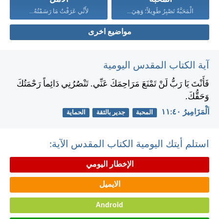
الْمَحَبَّةُ تَصْبِرُ طَوِيلاً؛ وَهِيَ...
لأَنِّي عَرَفْتُ مَا رَسَمْتُهُ...
مواضيع اخرى
آية الكتاب المقدس اليومية
فَأَنْتَ يَا رَبُّ لَنْ تَمْنَعَ مَرَاحِمَكَ عَنِّي. تَنْصُرُنِي دَائِماً رَحْمَتُكَ
وَحَقُّكَ.
اَلْمَزَامِيرُ ٤٠:‏١١
المحبة
جدير بالثقة
الحماية
استلم أيتك اليومية الكتاب المقدس الآية:
الإخطار اليومي
الايميل
Android