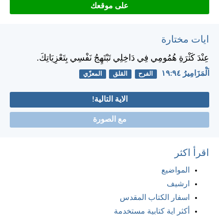
على موقعك
ايات مختارة
عِنْدَ كَثْرَةِ هُمُومِي فِي دَاخِلِي تَبْتَهِجُ نَفْسِي بِتَعْزِيَاتِكَ.
اَلْمَزَامِيرُ ٩٤:‏١٩
الفرح
القلق
المعزّي
الاية التالية!
مع الصورة
اقرأ اكثر
المواضيع
ارشيف
اسفار الكتاب المقدس
أكثر اية كتابية مستخدمة