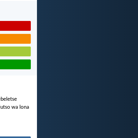
ebeletse
futso wa lona