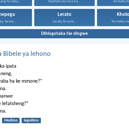
lang ho loka...
Bophelo ba lona bo...
Ke tseba h
shepega
Lerato
Kholo
a, lerato...
Lerato le na le...
‘Ke tseba me
Dihlogotaba tše dingwe
 Bibele ya lehono
ka ipata
aneng,
, yaba ha ke mmone?”
na.
umanwe
 lefatsheng?”
na.
Modimo
legodimo