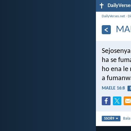
DailyVerse
DailyVerses.net
›
Di
MAE
Sejoseny
ha se fum
ho ena le
a fumanwa
MAELE 16:8
Bal
SSO89