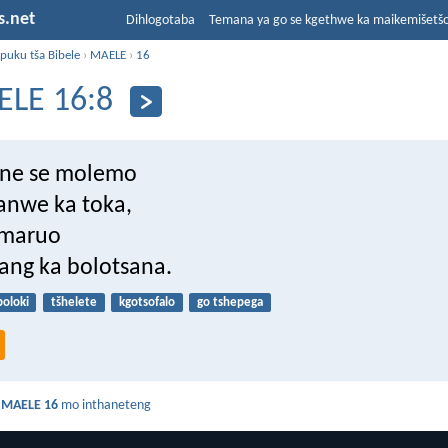
s.net
Dihlogotaba
Temana ya go se kgethwe ka maikemišetš
puku tša Bibele
›
MAELE
›
16
LE 16:8
ane se molemo
anwe ka toka,
 maruo
ng ka bolotsana.
boloki
tšhelete
kgotsofalo
go tshepega
a
MAELE 16
mo inthaneteng