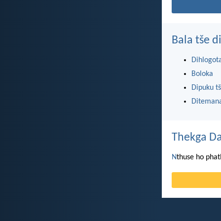
Bala tše 
Dihlogot
Boloka
Dipuku tš
Ditemana
Thekga Da
N
thuse ho phat