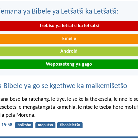
mana ya Bibele ya Letšatši ka Letšatši:
Tsebišo ya letšatši ka letšatši
Emeile
Android
Weposaeteng ya gago
 Bibele ya go se kgethwe ka maikemišetšo
ana beso ba ratehang, le tiye, le se ke la thekesela, le nne le s
sebetsi e mengatangata kamehla, le ntse le tseba hore mofu
ela pela Morena.
 15:58
boikobo
moputso
tlhohleletšo