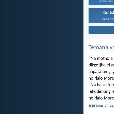
Ya thahasel
Go t
Bana ba k
Temana ya
“Na motho a 
dikgotjhelets
a ipata teng
ho rialo More
“Na ha ke f
lehodimong le
ho rialo More
JEREMIA 23:24