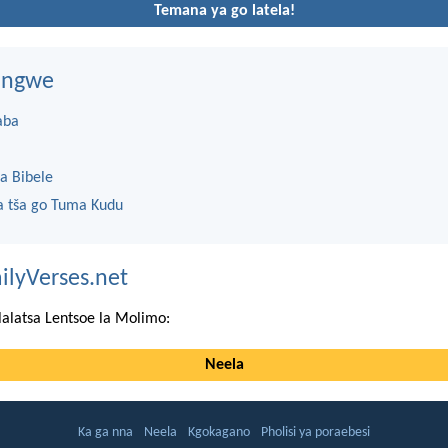
Temana ya go latela!
dingwe
aba
a Bibele
 tša go Tuma Kudu
ilyVerses.net
lalatsa Lentsoe la Molimo:
Neela
Ka ga nna
Neela
Kgokagano
Pholisi ya poraebesi