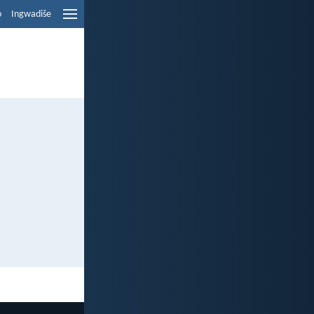
o
Ingwadiše