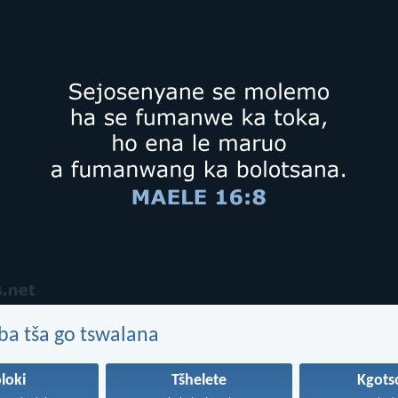
ba tša go tswalana
loki
Tšhelete
Kgots