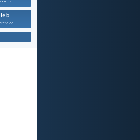
ore na...
felo
rero eo...