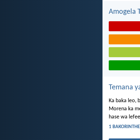
Amogela Te
Temana ya
Ka baka leo, b
Morena ka me
hase wa lefe
1 BAKORINTHE