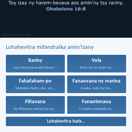
Lohahevitra mifandraika amin'izany
Rariny
Vola
Izay fatra-panaraka fahamarinana sy...
Aoka tsy ho amin'ny...
Fahafaham-po
Fanaovana ny marina
Mahalala hietry aho, ary...
Anaka, aoka tsy ho...
Fitiavana
Fanantenana
Ny fitiavana mahari-po sady...
Fa Izaho mahalala ny...
Lohahevitra hafa...