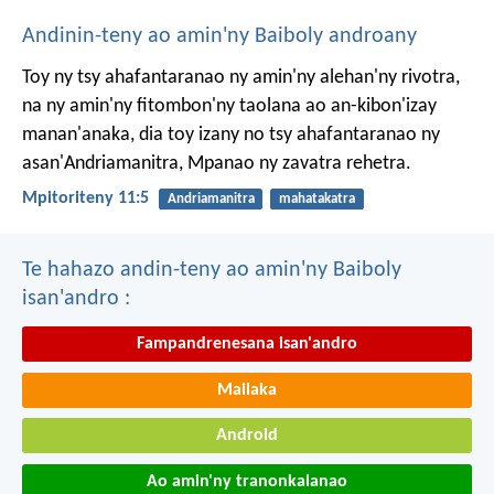
Andinin-teny ao amin'ny Baiboly androany
Toy ny tsy ahafantaranao ny amin'ny alehan'ny rivotra,
na ny amin'ny fitombon'ny taolana ao an-kibon'izay
manan'anaka, dia toy izany no tsy ahafantaranao ny
asan'Andriamanitra, Mpanao ny zavatra rehetra.
Mpitoriteny 11:5
Andriamanitra
mahatakatra
Te hahazo andin-teny ao amin'ny Baiboly
isan'andro :
Fampandrenesana isan'andro
Mailaka
Android
Ao amin'ny tranonkalanao