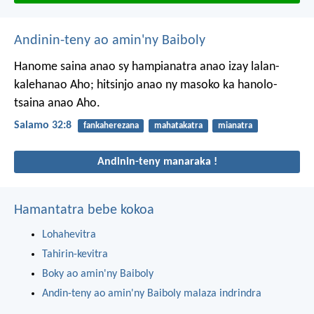
Andinin-teny ao amin'ny Baiboly
Hanome saina anao sy hampianatra anao izay lalan-
kalehanao Aho;
hitsinjo anao ny masoko ka hanolo-
tsaina anao Aho.
Salamo 32:8
fankaherezana
mahatakatra
mianatra
Andinin-teny manaraka !
Hamantatra bebe kokoa
Lohahevitra
Tahirin-kevitra
Boky ao amin'ny Baiboly
Andin-teny ao amin'ny Baiboly malaza indrindra