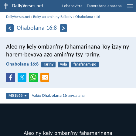
DailyVerses.net
Lohahevitra
Fanoratana anarana
DailyVerses.net
›
Boky ao amin'ny Baiboly
›
Ohabolana
›
16
Ohabolana 16:8
Aleo ny kely omban'ny fahamarinana
Toy izay ny
harem-bevava azo amin'ny tsy rariny.
Ohabolana 16:8
rariny
vola
fahafaham-po
fanaovana ny marina
Vakio
Ohabolana 16
an-dalana
MG1865