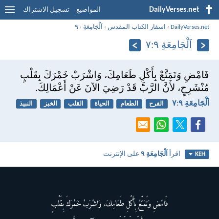
DailyVerses.net
المواضيع
تسجيل الاشتراك
DailyVerses.net
›
اسفار الكتاب المقدس
›
اَلْجَامِعَةِ
›
٩
اَلْجَامِعَةِ ٩:‏٧
فَامْضِ وَتَمَتَّعْ بِأَكْلِ طَعَامِكَ، وَاشْرَبْ خَمْرَكَ بِقَلْبٍ
مُنْشَرِحٍ، لأَنَّ الرَّبَّ قَدْ رَضِيَ الآنَ عَنْ أَعْمَالِكَ.
اَلْجَامِعَةِ ٩:‏٧
الفرح
الطعام
الحياة
القلب
الخبز
النبيذ
اقرأ
اَلْجَامِعَةِ ٩
على الإنترنت
KEH