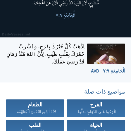
اِذْهَبْ كُلْ خُبْزَكَ بِفَرَحٍ، وَٱشْرَبْ
خَمْرَكَ بِقَلْبٍ طَيِّبٍ، لِأَنَّ ٱللهَ مُنْذُ زَمَانٍ
قَدْ رَضِيَ عَمَلَكَ.
اَلْجَامِعَةِ ٩:‏٧ - AVD
مواضيع ذات صلة
الفرح
الطعام
افْرَحُوا عَلَى الدَّوَامِ؛ صَلُّوا...
لأَنَّهُ أَشْبَعَ النَّفْسَ الْمُتَلَهِّفَةَ...
الحياة
القلب