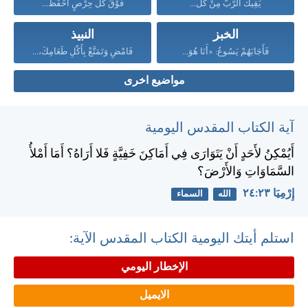
يَقِيكَ الرَّبُّ مِنْ كُلِّ...
فَوْقَ كُلِّ حِرْصٍ احْفَظْ...
الخبز
النبيذ
فَأَجَابَهُمْ يَسُوعُ: «أَنَا هُوَ...
فَامْضِ وَتَمَتَّعْ بِأَكْلِ طَعَامِكَ،...
مواضيع اخرى
آية الكتاب المقدس اليومية
أَيُمْكِنُ لأَحَدٍ أَنْ يَتَوَارَى فِي أَمَاكِنَ خَفِيَّةٍ فَلا أَرَاهُ؟ أَمَا أَمْلأُ
السَّمَاوَاتِ وَالأَرْضَ؟
إِرْمِيَا ٢٣:‏٢٤
الله
السماء
استلم أيتك اليومية الكتاب المقدس الآية:
الإخطار اليومي
الايميل