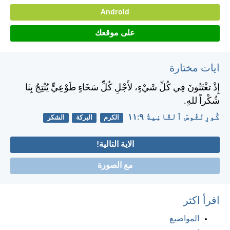
Android
على موقعك
ايات مختارة
إِذْ تغْتَنُونَ فِي كُلِّ شَيْءٍ، لأَجْلِ كُلِّ سَخَاءٍ طَوْعِيٍّ يُنْتِجُ بِنَا
شُكْراً للهِ.
كُورِنْثُوسَ ٱلثَّانِيةُ ٩:‏١١
الكرم
البركة
الشكر
الاية التالية!
مع الصورة
اقرأ اكثر
المواضيع