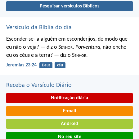
Pesquisar versículos Bíblicos
Versículo da Bíblia do dia
Esconder-se-ia alguém em esconderijos, de modo que
eu não o veja? — diz o S
enhor
.
Porventura,
não encho
eu os céus e a terra? — diz o S
enhor
.
Jeremias 23:24
Deus
céu
Receba o Versículo Diário
Notificação diária
E-mail
Android
No seu site