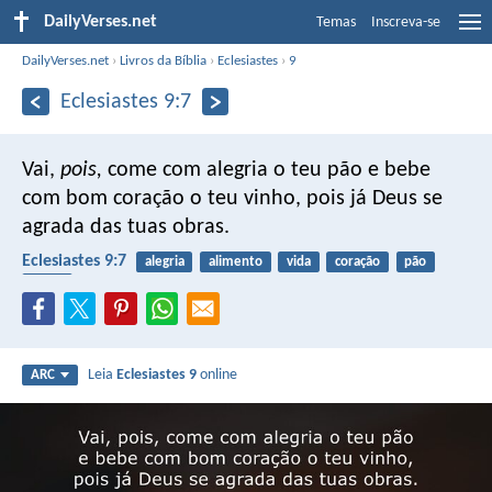
DailyVerses.net
Temas
Inscreva-se
DailyVerses.net
›
Livros da Bíblia
›
Eclesiastes
›
9
Eclesiastes 9:7
Vai,
pois,
come com alegria o teu pão e bebe
com bom coração o teu vinho, pois já Deus se
agrada das tuas obras.
Eclesiastes 9:7
alegria
alimento
vida
coração
pão
vinho
Leia
Eclesiastes 9
online
ARC