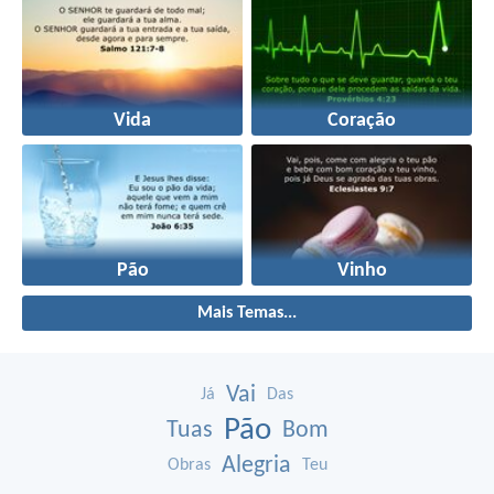
Vida
Coração
Pão
Vinho
Mais Temas...
Vai
Já
Das
Pão
Tuas
Bom
Alegria
Obras
Teu