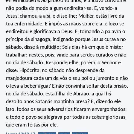
enfermidade
havia
já dezoito anos; e andava curvada e
não podia de modo algum endireitar-se. E, vendo-a
Jesus, chamou-a a si, e disse-lhe: Mulher, estás livre da
tua enfermidade. E impôs as mãos sobre ela, e logo se
endireitou e glorificava a Deus. E, tomando a palavra o
príncipe da sinagoga, indignado porque Jesus curava no
sábado, disse à multidão: Seis dias há em que é mister
trabalhar; nestes, pois, vinde para serdes curados e não
no dia de sábado. Respondeu-lhe, porém, o Senhor e
disse: Hipócrita, no sábado não desprende da
manjedoura cada um de vós o seu boi ou jumento e não
o leva a beber água? E não convinha soltar desta prisão,
no dia de sábado, esta filha de Abraão, a qual
há
dezoito anos Satanás mantinha presa? E, dizendo ele
isso, todos os seus adversários ficaram envergonhados,
e todo o povo se alegrava por todas as
coisas
gloriosas
que eram feitas por ele.