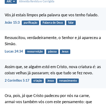
ARC
Almeida Revista e Corrigida
Vós
já
estais limpos pela palavra que vos tenho falado.
João 15:3
purificação
Palavra de Deus
falar
Ressuscitou, verdadeiramente, o Senhor e
já
apareceu a
Simão.
Lucas 24:34
ressurreição
páscoa
Jesus
Assim que, se alguém
está
em Cristo, nova criatura
é:
as
coisas
velhas já passaram; eis que tudo se fez novo.
2 Coríntios 5:17
criação
Jesus
renascimento
Ora, pois,
já
que Cristo padeceu por nós na carne,
armai-vos também vós com este pensamento: que