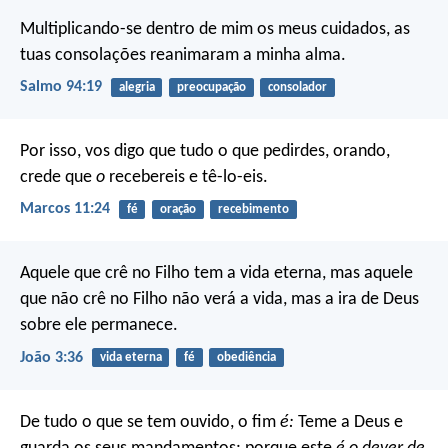
Multiplicando-se dentro de mim os meus cuidados,
as
tuas consolações reanimaram a minha alma.
Salmo 94:19
alegria
preocupação
consolador
Por isso, vos digo que tudo o que pedirdes, orando,
crede que
o
recebereis e tê-lo-eis.
Marcos 11:24
fé
oração
recebimento
Aquele que crê no Filho tem a vida eterna, mas aquele
que não crê no Filho não verá a vida, mas a ira de Deus
sobre ele permanece.
João 3:36
vida eterna
fé
obediência
De tudo o que se tem ouvido, o fim
é:
Teme a Deus e