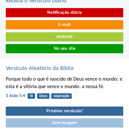
Receba o Versículo Diário
Notificação diária
E-mail
Android
No seu site
Versículo Aleatório da Bíblia
Porque todo o que é nascido de Deus vence o mundo; e
esta é a vitória que vence o mundo: a nossa fé.
1 João 5:4
fé
Deus
superação
Próximo versículo!
Com imagem