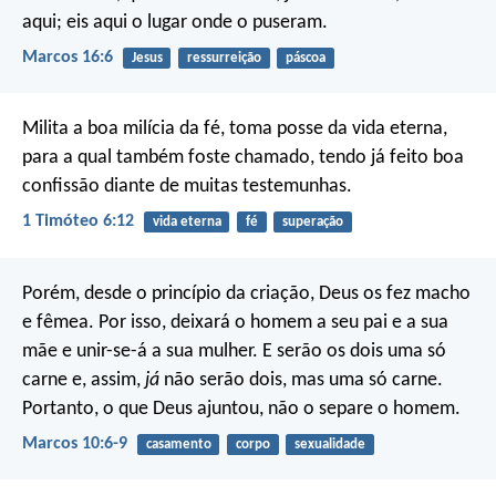
aqui; eis aqui o lugar onde o puseram.
Marcos 16:6
Jesus
ressurreição
páscoa
Milita a boa milícia da fé, toma posse da vida eterna,
para a qual também foste chamado, tendo já feito boa
confissão diante de muitas testemunhas.
1 Timóteo 6:12
vida eterna
fé
superação
Porém, desde o princípio da criação, Deus os fez macho
e fêmea. Por isso, deixará o homem a seu pai e a sua
mãe e unir-se-á a sua mulher. E serão os dois uma só
carne e, assim,
já
não serão dois, mas uma só carne.
Portanto, o que Deus ajuntou, não o separe o homem.
Marcos 10:6-9
casamento
corpo
sexualidade