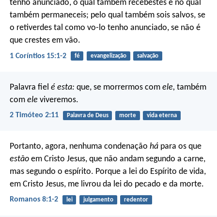
tenho anunciado, o qual também recebestes e no qual
também permaneceis; pelo qual também sois salvos, se
o retiverdes tal como vo-lo tenho anunciado, se não é
que crestes em vão.
1 Coríntios 15:1-2
fé
evangelização
salvação
Palavra fiel
é esta:
que, se morrermos com
ele,
também
com
ele
viveremos.
2 Timóteo 2:11
Palavra de Deus
morte
vida eterna
Portanto, agora, nenhuma condenação
há
para os que
estão
em Cristo Jesus, que não andam segundo a carne,
mas segundo o espírito. Porque a lei do Espírito de vida,
em Cristo Jesus, me livrou da lei do pecado e da morte.
Romanos 8:1-2
lei
julgamento
redentor