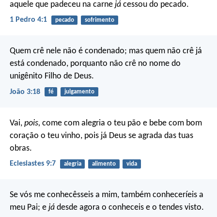
aquele que padeceu na carne
já
cessou do pecado.
1 Pedro 4:1
pecado
sofrimento
Quem crê nele não é condenado; mas quem não crê já
está condenado, porquanto não crê no nome do
unigênito Filho de Deus.
João 3:18
fé
julgamento
Vai,
pois,
come com alegria o teu pão e bebe com bom
coração o teu vinho, pois já Deus se agrada das tuas
obras.
Eclesiastes 9:7
alegria
alimento
vida
Se vós me conhecêsseis a mim, também conheceríeis a
meu Pai; e
já
desde agora o conheceis e o tendes visto.