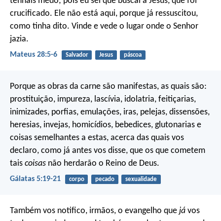
tenhais medo; pois eu sei que buscai a Jesus, que foi
crucificado. Ele não está aqui, porque já ressuscitou,
como tinha dito. Vinde e vede o lugar onde o Senhor
jazia.
Mateus 28:5-6
Salvador
Jesus
páscoa
Porque as obras da carne são manifestas, as quais são:
prostituição, impureza, lascívia, idolatria, feitiçarias,
inimizades, porfias, emulações, iras, pelejas, dissensões,
heresias, invejas, homicídios, bebedices, glutonarias e
coisas semelhantes a estas, acerca das quais vos
declaro, como já antes vos disse, que os que cometem
tais
coisas
não herdarão o Reino de Deus.
Gálatas 5:19-21
corpo
pecado
sexualidade
Também vos notifico, irmãos, o evangelho que
já
vos