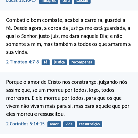
Lucas 13:10-17
milagres
cura
sábado
Combati o bom combate, acabei a carreira, guardei a
fé. Desde agora, a coroa da justiça me está guardada, a
qual o Senhor, justo juiz, me dará naquele Dia; e não
somente a mim, mas também a todos os que amarem a
sua vinda.
2 Timóteo 4:7-8
fé
justiça
recompensa
Porque o amor de Cristo nos constrange, julgando nós
assim: que, se um morreu por todos, logo, todos
morreram. E ele morreu por todos, para que os que
vivem não vivam mais para si, mas para aquele que por
eles morreu e ressuscitou.
2 Coríntios 5:14-15
amor
vida
ressurreição