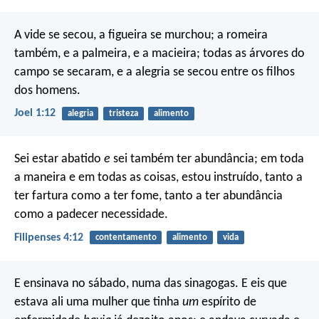
A vide se secou, a figueira se murchou;
a romeira
também, e a palmeira, e a macieira;
todas as árvores do
campo se secaram,
e a alegria se secou entre os filhos
dos homens.
Joel 1:12
alegria
tristeza
alimento
Sei estar abatido
e
sei também ter abundância; em toda
a maneira e em todas as coisas, estou instruído, tanto a
ter fartura como a ter fome, tanto a ter abundância
como a padecer necessidade.
Filipenses 4:12
contentamento
alimento
vida
E ensinava no sábado, numa das sinagogas. E eis que
estava ali uma mulher que tinha
um
espírito de