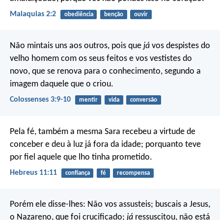
Malaquias 2:2
obediência
benção
ouvir
Não mintais uns aos outros, pois que
já
vos despistes do
velho homem com os seus feitos e vos vestistes do
novo, que se renova para o conhecimento, segundo a
imagem daquele que o criou.
Colossenses 3:9-10
mentir
vida
conversão
Pela fé, também a mesma Sara recebeu a virtude de
conceber e deu à luz já fora da idade; porquanto teve
por fiel aquele que lho tinha prometido.
Hebreus 11:11
confiança
fé
recompensa
Porém ele disse-lhes: Não vos assusteis; buscais a Jesus,
o Nazareno, que foi crucificado;
já
ressuscitou, não está