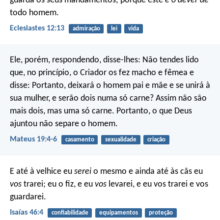
guarda os seus mandamentos; porque este
é o dever de
todo homem.
Eclesiastes 12:13
admiração
lei
vida
Ele, porém, respondendo, disse-lhes: Não tendes lido
que, no princípio, o Criador os fez macho e fêmea e
disse: Portanto, deixará o homem pai e mãe e se unirá à
sua mulher, e serão dois numa só carne? Assim não são
mais dois, mas uma só carne. Portanto, o que Deus
ajuntou não separe o homem.
Mateus 19:4-6
casamento
sexualidade
criação
E até à velhice eu
serei
o mesmo
e ainda até às cãs eu
vos
trarei;
eu o fiz, e eu
vos
levarei,
e eu vos trarei e vos
guardarei.
Isaías 46:4
confiabilidade
equipamentos
proteção