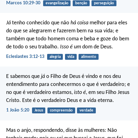
Marcos 10:29-30
evangelização
benção
perseguição
Já
tenho conhecido que não
há coisa
melhor para eles
do que se alegrarem e fazerem bem na sua vida; e
também que todo homem coma e beba e goze do bem
de todo o seu trabalho.
Isso é um
dom de Deus.
Eclesiastes 3:12-13
alegria
vida
alimento
E sabemos que
já
o Filho de Deus é vindo e nos deu
entendimento para conhecermos o que é verdadeiro; e
no que é verdadeiro estamos,
isto é,
em seu Filho Jesus
Cristo. Este é o verdadeiro Deus e a vida eterna.
1 João 5:20
Jesus
compreensão
verdade
Mas o anjo, respondendo, disse às mulheres: Não