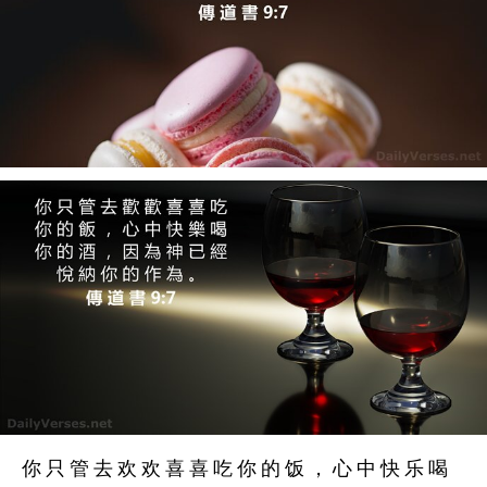
你 只 管 去 欢 欢 喜 喜 吃 你 的 饭 ， 心 中 快 乐 喝