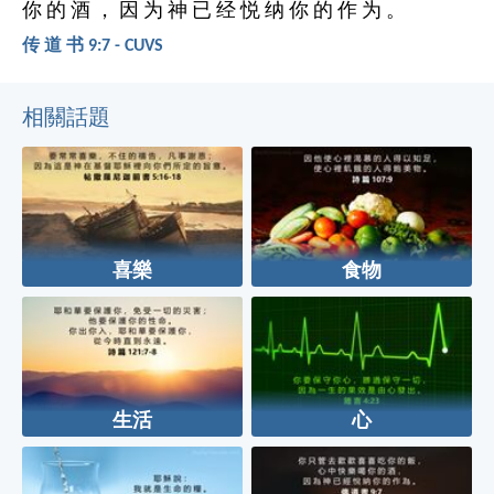
你 的 酒 ， 因 为 神 已 经 悦 纳 你 的 作 为 。
传 道 书 9:7 - CUVS
相關話題
喜樂
食物
生活
心