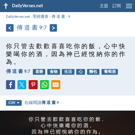
DailyVerses.net
主題
訂閱
DailyVerses.net
›
聖經書卷
›
傳 道 書
›
9
傳 道 書 9:7
你 只 管 去 歡 歡 喜 喜 吃 你 的 飯 ， 心 中 快
樂 喝 你 的 酒 ， 因 為 神 已 經 悅 納 你 的 作
為 。
傳 道 書 9:7
喜樂
食物
生活
心
麵包
葡萄酒
在線閱讀
傳 道 書 9
CUV