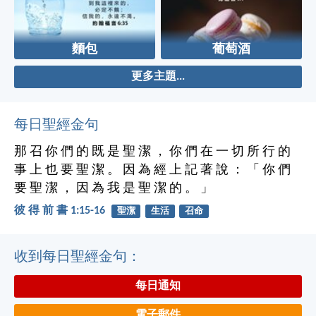
麵包
葡萄酒
更多主題...
每日聖經金句
那 召 你 們 的 既 是 聖 潔 ， 你 們 在 一 切 所 行 的
事 上 也 要 聖 潔 。 因 為 經 上 記 著 說 ： 「 你 們
要 聖 潔 ， 因 為 我 是 聖 潔 的 。 」
彼 得 前 書 1:15-16
聖潔
生活
召命
收到每日聖經金句：
每日通知
電子郵件