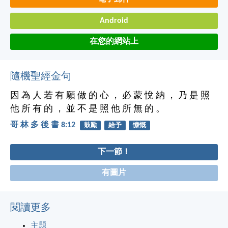
Android
在您的網站上
隨機聖經金句
因 為 人 若 有 願 做 的 心 ， 必 蒙 悅 納 ， 乃 是 照
他 所 有 的 ， 並 不 是 照 他 所 無 的 。
哥 林 多 後 書 8:12
鼓勵
給予
慷慨
下一節！
有圖片
閱讀更多
主題