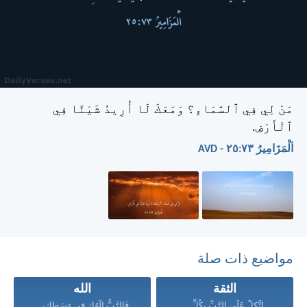
مَنْ لِي فِي ٱلسَّمَاءِ؟ وَمَعَكَ لَا أُرِيدُ شَيْئًا فِي
ٱلْأَرْضِ.
اَلْمَزَامِيرُ ٧٣:‏٢٥ - AVD
مواضيع ذات صلة
الثقة
الله
اتَّكِلْ عَلَى الرَّبِّ بِكُلِّ...
فَالرَّبُّ إِلَهُكِ فِي وَسَطِكِ،...