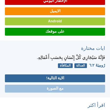
الإخطار اليومي
الايميل
Android
على موقعك
ايات مختارة
فَإِنَّهُ سَيُجَازِي كُلَّ إِنْسَانٍ بِحَسَبِ أَعْمَالِهِ.
رُومِيَةَ ٢:‏٦
العدالة
المكافأة
الاية التالية!
مع الصورة
اقرأ اكثر