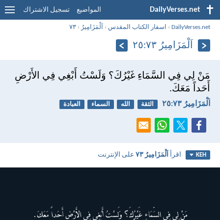
DailyVerses.net
المواضيع
تسجيل الاشتراك
DailyVerses.net
›
اسفار الكتاب المقدس
›
اَلْمَزَامِيرُ
›
٧٣
اَلْمَزَامِيرُ ٧٣:‏٢٥
مَنْ لِي فِي السَّمَاءِ غَيْرُكَ؟ وَلَسْتُ أَبْغِي فِي الأَرْضِ
أَحَداً مَعَكَ.
اَلْمَزَامِيرُ ٧٣:‏٢٥
الثقة
الله
السماء
العبادة
اقرأ
اَلْمَزَامِيرُ ٧٣
على الإنترنت
KEH