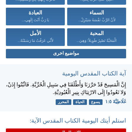
السماء
العبادة
لأَنَّ الرَّبَّ نَفْسَهُ سَيَنْزِلُ...
يَا رَبُّ أَنْتَ إِلَهِي،...
المحبة
الأمل
الْمَحَبَّةُ تَصْبِرُ طَوِيلاً؛ وَهِيَ...
لأَنِّي عَرَفْتُ مَا رَسَمْتُهُ...
مواضيع اخرى
آية الكتاب المقدس اليومية
إِنَّ الْمَسِيحَ قَدْ حَرَّرَنَا وَأَطْلَقَنَا فِي سَبِيلِ الْحُرِّيَّةِ. فَاثْبُتُوا إِذَنْ،
وَلا تَعُودُوا إِلَى الارْتِبَاكِ بِنِيرِ الْعُبُودِيَّةِ.
غَلَاطِيَّةَ ٥:‏١
يسوع
الحياة
المحرر
استلم أيتك اليومية الكتاب المقدس الآية: