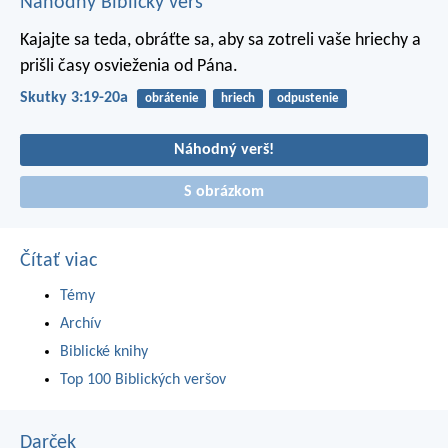
Náhodný Biblický verš
Kajajte sa teda, obráťte sa, aby sa zotreli vaše hriechy a
prišli časy osvieženia od Pána.
Skutky 3:19-20a
obrátenie
hriech
odpustenie
Náhodný verš!
S obrázkom
Čítať viac
Témy
Archív
Biblické knihy
Top 100 Biblických veršov
Darček