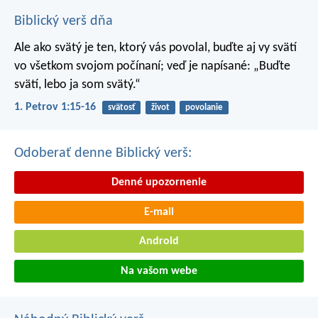
Biblický verš dňa
Ale ako svätý je ten, ktorý vás povolal, buďte aj vy svätí
vo všetkom svojom počínaní; veď je napísané: „Buďte
svätí, lebo ja som svätý.“
1. Petrov 1:15-16
svätosť
život
povolanie
Odoberať denne Biblický verš:
Denné upozornenie
E-mail
Android
Na vašom webe