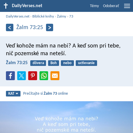
DailyVerses.net
Témy
Odoberať
DailyVerses.net
›
Biblické knihy
›
Žalmy
›
73
Žalm 73:25
Veď kohože mám na nebi?
A keď som pri tebe,
nič pozemské ma neteší.
Žalm 73:25
dôvera
Boh
nebo
uctievanie
Prečítajte si
Žalm 73
online
KAT