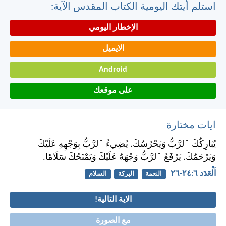
استلم أيتك اليومية الكتاب المقدس الآية:
الإخطار اليومي
الايميل
Android
على موقعك
ايات مختارة
يُبَارِكُكَ ٱلرَّبُّ وَيَحْرُسُكَ. يُضِيءُ ٱلرَّبُّ بِوَجْهِهِ عَلَيْكَ
وَيَرْحَمُكَ. يَرْفَعُ ٱلرَّبُّ وَجْهَهُ عَلَيْكَ وَيَمْنَحُكَ سَلَامًا.
اَلْعَدَد ٦:‏٢٤-‏٢٦
النعمة
البركة
السلام
الاية التالية!
مع الصورة