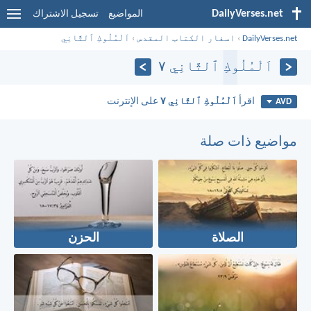
DailyVerses.net
المواضيع
تسجيل الاشتراك
DailyVerses.net
›
اسفار الكتاب المقدس
›
اَلْمُلُوكِ ٱلثَّانِي
اَلْمُلُوكِ ٱلثَّانِي ٧
اقرأ
اَلْمُلُوكِ ٱلثَّانِي ٧
على الإنترنت
AVD
مواضيع ذات صلة
الصلاة
الحزن