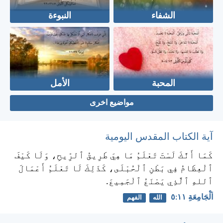
الشفاء
النبوءة
المحبة
الأمل
مواضيع اخرى
آية الكتاب المقدس اليومية
كَمَا أَنَّكَ لَسْتَ تَعْلَمُ مَا هِيَ طَرِيقُ ٱلرِّيحِ، وَلَا كَيْفَ
ٱلْعِظَامُ فِي بَطْنِ ٱلْحُبْلَى، كَذَلِكَ لَا تَعْلَمُ أَعْمَالَ
ٱللهِ ٱلَّذِي يَصْنَعُ ٱلْجَمِيعَ.
اَلْجَامِعَةِ ١١:‏٥
الله
الفهم