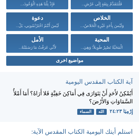
فَلْنَتَقَدَّمْ بِثِقَةٍ إِلَى عَرْشِ...
فَإِذْ نِلْنَا هَذِهِ الْوُعُودَ،...
الخلاص
دعوة
وَلَيْسَ بِأَحَدٍ غَيْرِهِ الْخَلاصُ،...
لَيْسَ أَنْتُمُ اخْتَرْتُمُونِي، بَلْ...
المحبة
الأمل
الْمَحَبَّةُ تَصْبِرُ طَوِيلاً؛ وَهِيَ...
لأَنِّي عَرَفْتُ مَا رَسَمْتُهُ...
مواضيع اخرى
آية الكتاب المقدس اليومية
أَيُمْكِنُ لأَحَدٍ أَنْ يَتَوَارَى فِي أَمَاكِنَ خَفِيَّةٍ فَلا أَرَاهُ؟ أَمَا أَمْلأُ
السَّمَاوَاتِ وَالأَرْضَ؟
إِرْمِيَا ٢٣:‏٢٤
الله
السماء
استلم أيتك اليومية الكتاب المقدس الآية: