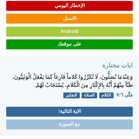
الإخطار اليومي
الايميل
Android
على موقعك
ايات مختارة
وَعِنْدَمَا تُصَلُّونَ، لَا تُكَرِّرُوا كَلاماً فَارِغاً كَمَا يَفْعَلُ الْوَثَنِيُّونَ،
ظَنّاً مِنْهُمْ أَنَّهُ بِالإِكْثَارِ مِنَ الْكَلامِ، يُسْتَجَابُ لَهُمْ.
مَتَّى ٦:‏٧
الكلام
الصلاة
التفكير
الاية التالية!
مع الصورة