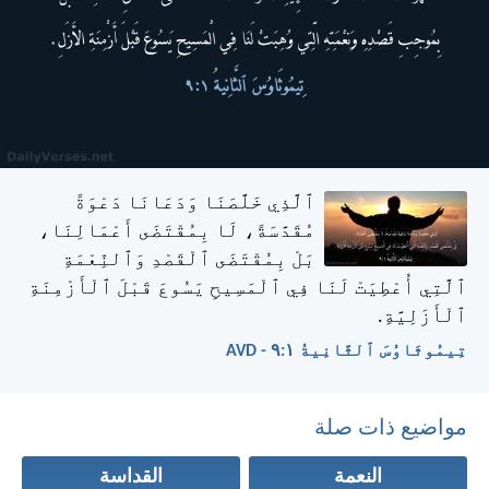
ٱلَّذِي خَلَّصَنَا وَدَعَانَا دَعْوَةً
مُقَدَّسَةً، لَا بِمُقْتَضَى أَعْمَالِنَا،
بَلْ بِمُقْتَضَى ٱلْقَصْدِ وَٱلنِّعْمَةِ
ٱلَّتِي أُعْطِيَتْ لَنَا فِي ٱلْمَسِيحِ يَسُوعَ قَبْلَ ٱلْأَزْمِنَةِ
ٱلْأَزَلِيَّةِ.
تِيمُوثَاوُسَ ٱلثَّانِيةُ ١:‏٩ - AVD
مواضيع ذات صلة
النعمة
القداسة