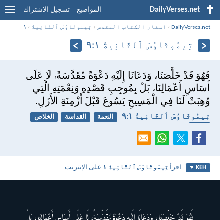
DailyVerses.net
المواضيع
تسجيل الاشتراك
DailyVerses.net
›
اسفار الكتاب المقدس
›
تِيمُوثَاوُسَ ٱلثَّانِيةُ
›
١
تِيمُوثَاوُسَ ٱلثَّانِيةُ ١:‏٩
فَهُوَ قَدْ خَلَّصَنَا، وَدَعَانَا إِلَيْهِ دَعْوَةً مُقَدَّسَةً، لَا عَلَى
أَسَاسِ أَعْمَالِنَا، بَلْ بِمُوجِبِ قَصْدِهِ وَنِعْمَتِهِ الَّتِي
وُهِبَتْ لَنَا فِي الْمَسِيحِ يَسُوعَ قَبْلَ أَزْمِنَةِ الأَزَلِ.
تِيمُوثَاوُسَ ٱلثَّانِيةُ ١:‏٩
النعمة
القداسة
الخلاص
دعوة
اقرأ
تِيمُوثَاوُسَ ٱلثَّانِيةُ ١
على الإنترنت
KEH