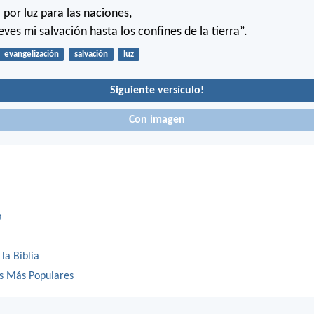
 por luz para las naciones,
leves mi salvación hasta los confines de la tierra”.
evangelización
salvación
luz
Siguiente versículo!
Con imagen
a
 la Biblia
os Más Populares