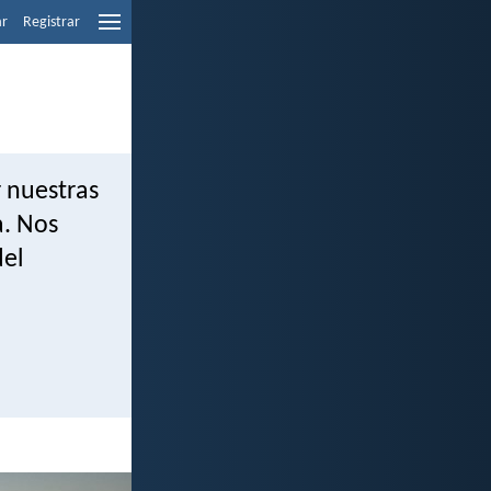
ar
Registrar
r nuestras
a. Nos
del