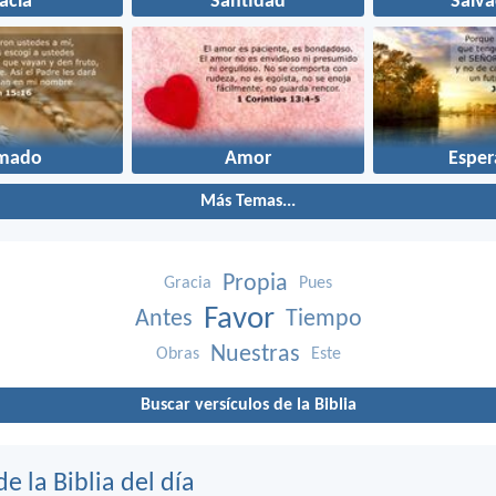
acia
Santidad
Salva
amado
Amor
Esper
Más Temas...
Propia
Gracia
Pues
Favor
Antes
Tiempo
Nuestras
Obras
Este
Buscar versículos de la Biblia
de la Biblia del día