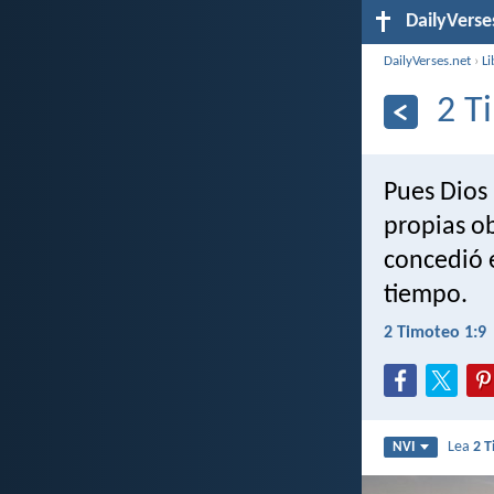
DailyVerse
DailyVerses.net
›
Li
2 T
Pues Dios 
propias ob
concedió e
tiempo.
2 Timoteo 1:9
Lea
2 T
NVI