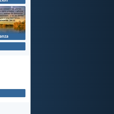
ción
anza