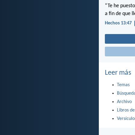
“Te he puesto
a fin de que l
Hechos 13:47
Leer más
Temas
Búsqued
Archivo
Libros de
Versícul