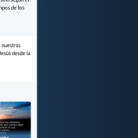
sino según el
mpos de los
 nuestras
Jesús desde la