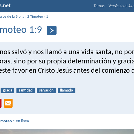
s.net
Temas
Versículo al Az
bros de la Biblia
›
2 Timoteo
›
1
imoteo 1:9
nos salvó y nos llamó a una vida santa, no po
ras, sino por su propia determinación y graci
ste favor en Cristo Jesús antes del comienzo 
gracia
santidad
salvación
llamado
imoteo 1
en línea