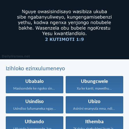
Izihloko ezinxulumeneyo
Ubabalo
Ubungcwele
Masisondele ke ngoko singenadyudyu...
Xa ke kanti, mawethu...
Usindiso
Ubizo
Usindiso lufumaneka ngaye kuphela...
Asinini enanyula mna, ndim...
Uthando
Ithemba
Uthando lunomonde, lunobubele. Uthando...
“Kaloku zisekuhleni kum izicwangciso...