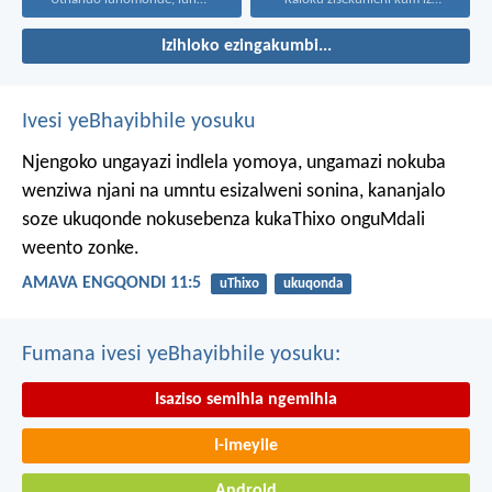
Izihloko ezingakumbi...
Ivesi yeBhayibhile yosuku
Njengoko ungayazi indlela yomoya,
ungamazi nokuba
wenziwa njani na umntu esizalweni sonina,
kananjalo
soze ukuqonde nokusebenza kukaThixo onguMdali
weento zonke.
AMAVA ENGQONDI 11:5
uThixo
ukuqonda
Fumana ivesi yeBhayibhile yosuku:
Isaziso semihla ngemihla
I-imeyile
Android