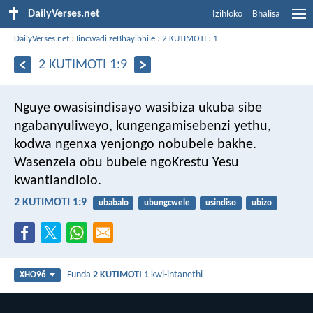
DailyVerses.net
Izihloko
Bhalisa
DailyVerses.net
›
Iincwadi zeBhayibhile
›
2 KUTIMOTI
›
1
2 KUTIMOTI 1:9
Nguye owasisindisayo wasibiza ukuba sibe
ngabanyuliweyo, kungengamisebenzi yethu,
kodwa ngenxa yenjongo nobubele bakhe.
Wasenzela obu bubele ngoKrestu Yesu
kwantlandlolo.
2 KUTIMOTI 1:9
ubabalo
ubungcwele
usindiso
ubizo
Funda
2 KUTIMOTI 1
kwi-intanethi
XHO96