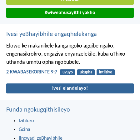
Kwiwebhusayithi yakho
Ivesi yeBhayibhile engaqhelekanga
Elowo ke makanikele kangangoko agqibe ngako,
engenasikrokro, engaziva enyanzelekile, kuba uThixo
uthanda umntu opha ngobubele.
2 KWABASEKORINTE 9:7
uvuyo
ukupha
intliziyo
Ivesi elandelayo!
Funda ngokugqithisileyo
Izihloko
Gcina
Iincwadi zeBhayibhile