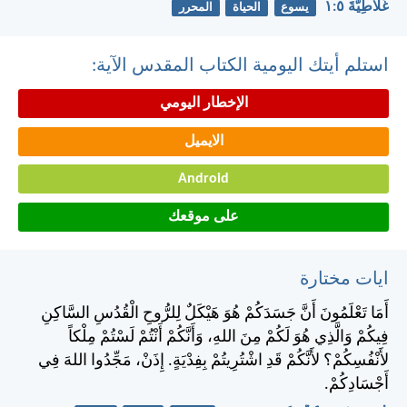
غَلَاطِيَّةَ ٥:‏١
يسوع
الحياة
المحرر
استلم أيتك اليومية الكتاب المقدس الآية:
الإخطار اليومي
الايميل
Android
على موقعك
ايات مختارة
أَمَا تَعْلَمُونَ أَنَّ جَسَدَكُمْ هُوَ هَيْكَلٌ لِلرُّوحِ الْقُدُسِ السَّاكِنِ
فِيكُمْ وَالَّذِي هُوَ لَكُمْ مِنَ اللهِ، وَأَنَّكُمْ أَنْتُمْ لَسْتُمْ مِلْكاً
لأَنْفُسِكُمْ؟ لأَنَّكُمْ قَدِ اشْتُرِيتُمْ بِفِدْيَةٍ. إِذَنْ، مَجِّدُوا اللهَ فِي
أَجْسَادِكُمْ.