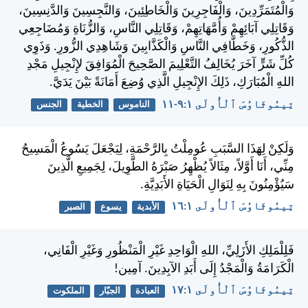
وَالْمُتَمَرِّدِينَ، وَالْفَاجِرِينَ وَالْخَاطِئِينَ، وَالنَّجِسِينَ وَالدَّنِسِينَ،
وَقَاتِلِي آبَائِهِمْ وَأُمَّهَاتِهِمْ، وَقَاتِلِي النَّاسِ، وَالزُّنَاةِ وَمُضَاجِعِي
الذُّكُورِ، وَخَطَّافِي النَّاسِ وَالْكَذَّابِينَ وَشَاهِدِي الزُّورِ. وَذَوِي
كُلِّ شَرٍّ آخَرَ يُخَالِفُ التَّعْلِيمَ الصَّحِيحَ الْمُوَافِقَ لإِنْجِيلِ مَجْدِ
اللهِ الْمُبَارَكِ، ذَلِكَ الإِنْجِيلِ الَّذِي وُضِعَ أَمَانَةً بَيْنَ يَدَيَّ.
تِيمُوثَاوُسَ ٱلْأُولَى ١:‏٩-‏١١
الناموس
الخطية
الجنس
وَلَكِنْ لِهَذَا السَّبَبِ عُومِلْتُ بِالرَّحْمَةِ، لِيَجْعَلَ يَسُوعُ الْمَسِيحُ
مِنِّي، أَنَا أَوَّلاً، مِثَالاً يُظْهِرُ صَبْرَهُ الطَّوِيلَ، لِجَمِيعِ الَّذِينَ
سَيُؤْمِنُونَ بِهِ لِنَوَالِ الْحَيَاةِ الأَبَدِيَّةِ.
تِيمُوثَاوُسَ ٱلْأُولَى ١:‏١٦
الأبدية
يسوع
الصبر
فَلِلْمَلِكِ الأَزَلِيِّ، اللهِ الْوَاحِدِ غَيْرِ الْمَنْظُورِ وَغَيْرِ الْفَانِي،
الْكَرَامَةُ وَالْمَجْدُ إِلَى أَبَدِ الآبِدِينَ. آمِين!
تِيمُوثَاوُسَ ٱلْأُولَى ١:‏١٧
العبادة
الجبّار
الملكوت