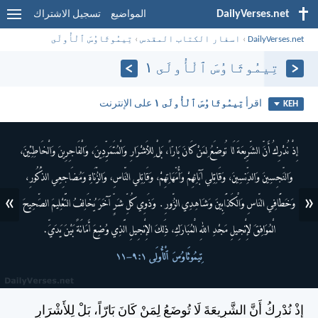
DailyVerses.net
المواضيع
تسجيل الاشتراك
DailyVerses.net
›
اسفار الكتاب المقدس
›
تِيمُوثَاوُسَ ٱلْأُولَى
تِيمُوثَاوُسَ ٱلْأُولَى ١
اقرأ
تِيمُوثَاوُسَ ٱلْأُولَى ١
على الإنترنت
KEH
»
«
إِذْ نُدْرِكُ أَنَّ الشَّرِيعَةَ لَا تُوضَعُ لِمَنْ كَانَ بَارّاً، بَلْ لِلأَشْرَارِ