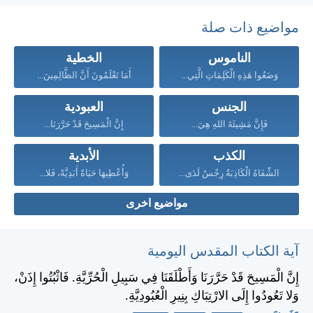
مواضيع ذات صلة
الناموس
الخطية
وَضَعُوا هَذِهِ الْكَلِمَاتِ الَّتِي...
أَمَا تَعْلَمُونَ أَنَّ الظَّالِمِينَ...
الجنس
العبودية
فَإِنَّ مَشِيئَةَ اللهِ هِيَ...
إِنَّ الْمَسِيحَ قَدْ حَرَّرَنَا...
الكذب
الأبدية
الشِّفَاهُ الْكَاذِبَةُ رِجْسٌ لَدَى...
وَأُعْطِيهَا حَيَاةً أَبَدِيَّةً، فَلا...
مواضيع اخرى
آية الكتاب المقدس اليومية
إِنَّ الْمَسِيحَ قَدْ حَرَّرَنَا وَأَطْلَقَنَا فِي سَبِيلِ الْحُرِّيَّةِ. فَاثْبُتُوا إِذَنْ،
وَلا تَعُودُوا إِلَى الارْتِبَاكِ بِنِيرِ الْعُبُودِيَّةِ.