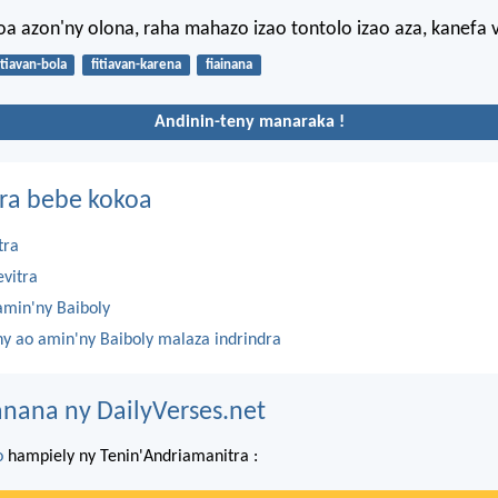
oa azon'ny olona, raha mahazo izao tontolo izao aza, kanefa v
itiavan-bola
fitiavan-karena
fiainana
Andinin-teny manaraka !
ra bebe kokoa
tra
evitra
amin'ny Baiboly
ny ao amin'ny Baiboly malaza indrindra
nana ny DailyVerses.net
o
hampiely ny Tenin'Andriamanitra :