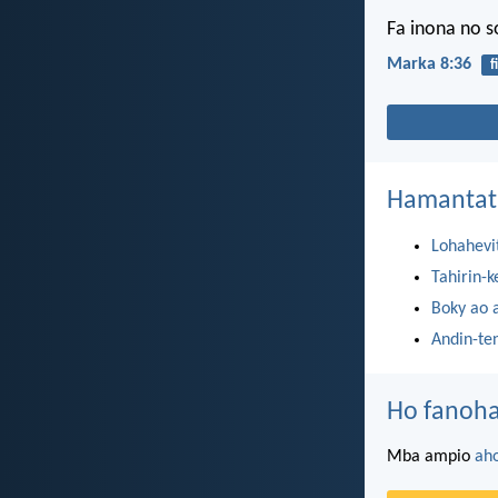
Fa inona no s
Marka 8:36
f
Hamantat
Lohahevi
Tahirin-k
Boky ao 
Andin-te
Ho fanoha
Mba ampio
ah