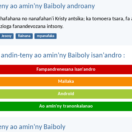
eny ao amin'ny Baiboly androany
hafahana no nanafahan'i Kristy antsika; ka tomoera tsara, fa
 zioga fanandevozana intsony.
Jesosy
fiainana
mpanafaka
 andin-teny ao amin'ny Baiboly isan'andro :
Fampandrenesana isan'andro
Mailaka
Android
Ao amin'ny tranonkalanao
eny ao amin'ny Baiboly