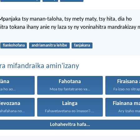
Mpanjaka tsy manan-taloha, tsy mety maty, tsy hita, dia ho
tra tokana ihany anie ny laza sy ny voninahitra mandrakizay 
fiankohofana
andriamanitra lehibe
fanjakana
ra mifandraika amin'izany
làna
Fahotana
Firaisana
a ho ao...
Moa tsy fantatrareo va...
devozana
Lainga
Fiainana m
ahafahana no...
Fahavetavetana eo imason'i Jehovah...
Ary Izaho ma
Lohahevitra hafa...