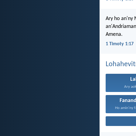
Ary ho an'ny 
an'Andriamani
Amena.
1 Timoty 1:17
Lohahevit
La
Ary aok
Fanan
Ho amin'ny f