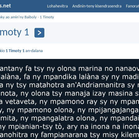
s.net
Lohahevitra
Andinin-teny kisendrasendra
Fanora
oky ao amin'ny Baiboly
›
1 Timoty
imoty 1
kio
1 Timoty 1
an-dalana