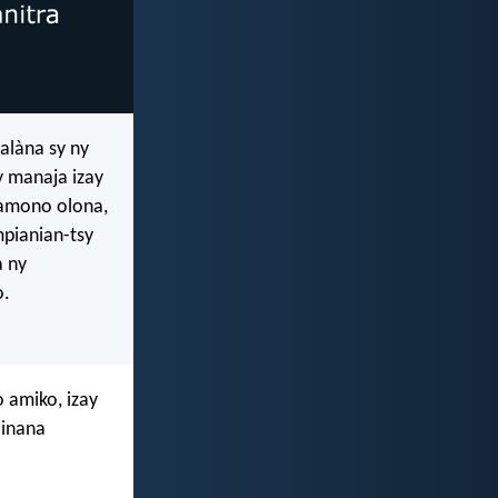
alàna sy ny
y manaja izay
pamono olona,
mpianian-tsy
a ny
o.
 amiko, izay
ainana