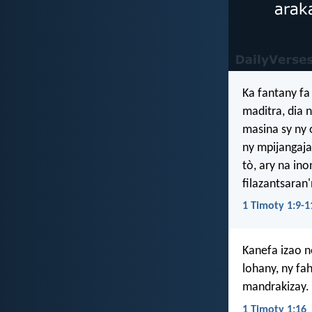
Ka fantany fa
maditra, dia 
masina sy ny
ny mpijangaja
tò, ary na in
filazantsaran'
1 Timoty 1:9-1
Kanefa izao n
lohany, ny fa
mandrakizay.
1 Timoty 1:16