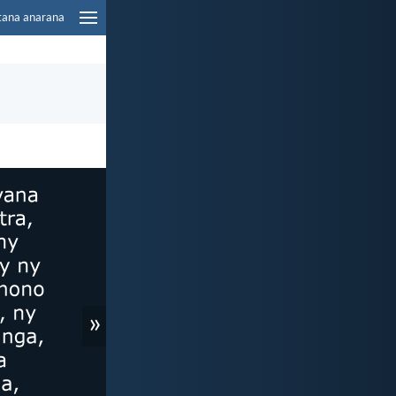
tana anarana
»