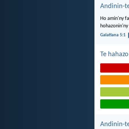
Andinin-t
Ho amin'ny fa
hohazonin'ny
Galatiana 5:1
Te hahazo
Andinin-t