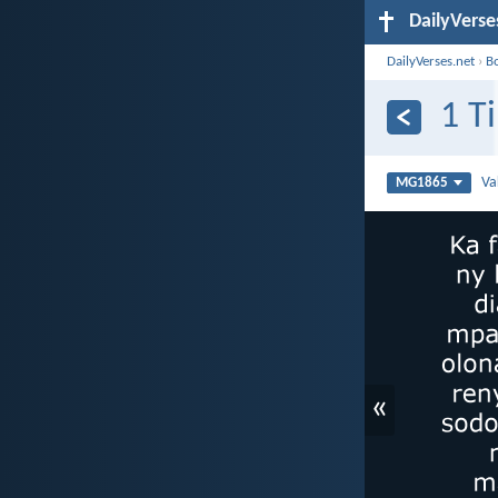
DailyVerse
DailyVerses.net
›
B
1 T
Va
MG1865
«