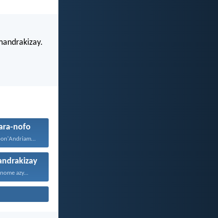
mandrakizay.
 ara-nofo
Fa izao no sitrapon'Andriamanitra...
andrakizay
nome azy...