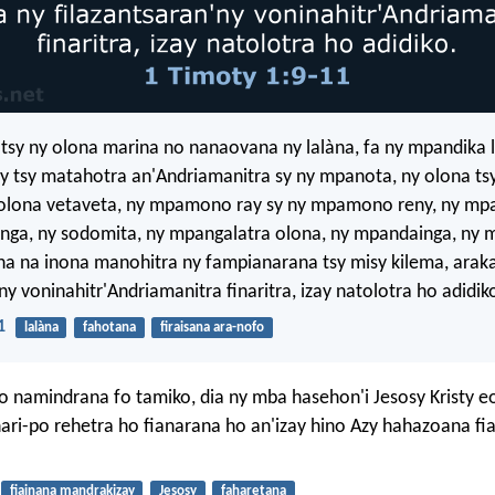
 tsy ny olona marina no nanaovana ny lalàna, fa ny mpandika l
ny tsy matahotra an'Andriamanitra sy ny mpanota, ny olona ts
 olona vetaveta, ny mpamono ray sy ny mpamono reny, ny m
nga, ny sodomita, ny mpangalatra olona, ny mpandainga, ny 
ona na inona manohitra ny fampianarana tsy misy kilema, arak
ny voninahitr'Andriamanitra finaritra, izay natolotra ho adidik
1
lalàna
fahotana
firaisana ara-nofo
o namindrana fo tamiko, dia ny mba hasehon'i Jesosy Kristy eo
hari-po rehetra ho fianarana ho an'izay hino Azy hahazoana fi
fiainana mandrakizay
Jesosy
faharetana