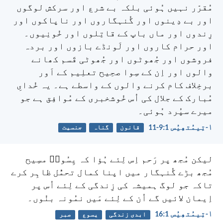
مُقرّر نہیں ہُوئی بلکہ بے شرع اور سرکش لوگوں
اور بے دِینوں اور گُنہگاروں اور ناپاکوں اور
رِندوں اور ماں باپ کے قاتِلوں اور خُونِیوں۔
اور حرام کاروں اور لَونڈے بازوں اور بردہ
فروشوں اور جُھوٹوں اور جُھوٹی قَسم کھانے
والوں اور اِن کے سِوا صحِیح تعلِیم کے اَور
برخِلاف کام کرنے والوں کے واسطے ہے۔ یہ خُدایِ
مُبارک کے جلال کی اُس خُوشخبری کے مُوافِق ہے جو
میرے سپُرد ہُوئی۔
۱-تِیمُتھِیُس 1:‏9-‏11
قانون
گناہ
جنسیت
لیکن مُجھ پر رَحم اِس لِئے ہُؤا کہ یِسُوعؔ مسِیح
مُجھ بڑے گُنہگار میں اپنا کمال تحمُّل ظاہِر کرے
تاکہ جو لوگ ہمیشہ کی زِندگی کے لِئے اُس پر
اِیمان لائیں گے اُن کے لِئے مَیں نمُونہ بنُوں۔
۱-تِیمُتھِیُس 1:‏16
ابدی زندگی
یسوع
صبر