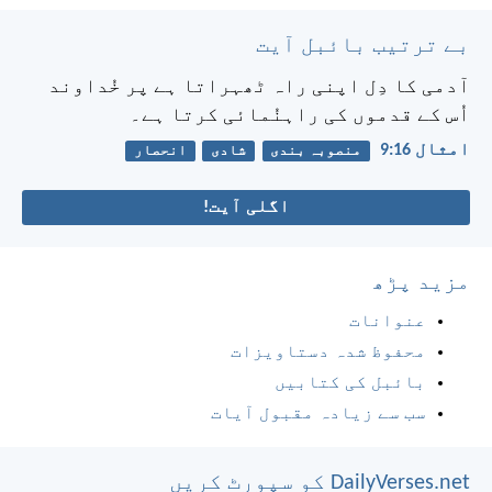
بے ترتیب بائبل آیت
آدمی کا دِل اپنی راہ ٹھہراتا ہے پر خُداوند
اُس کے قدموں کی راہنُمائی کرتا ہے۔
امثال 16:‏9
منصوبہ بندی
شادی
انحصار
اگلی آیت!
مزید پڑھ
عنوانات
محفوظ شدہ دستاویزات
بائبل کی کتابیں
سب سے زیادہ مقبول آیات
DailyVerses.net کو سپورٹ کریں