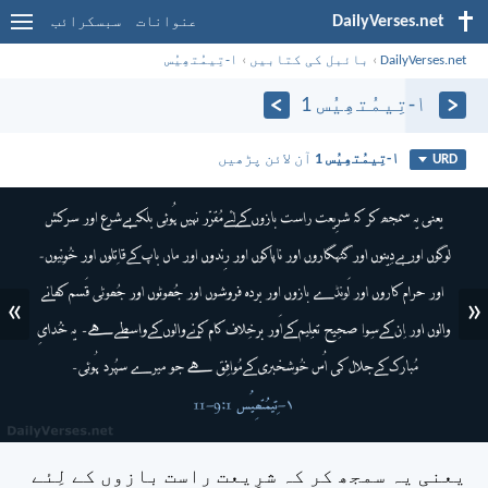
DailyVerses.net
عنوانات
سبسکرائب
DailyVerses.net
›
بائبل کی کتابیں
›
۱-تِیمُتھِیُس
۱-تِیمُتھِیُس 1
۱-تِیمُتھِیُس 1
آن لائن پڑھیں
URD
»
«
یعنی یہ سمجھ کر کہ شرِیعت راست بازوں کے لِئے