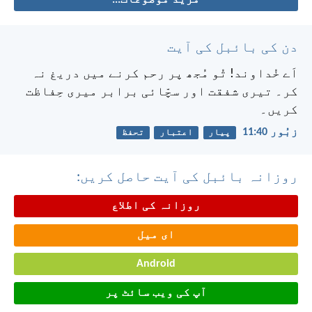
دن کی بائبل کی آیت
اَے خُداوند! تُو مُجھ پر رحم کرنے میں دریغ نہ
کر۔
تیری شفقت اور سچّائی برابر میری حِفاظت
کریں۔
زبُور 40:‏11
پیار
اعتبار
تحفظ
روزانہ بائبل کی آیت حاصل کریں:
روزانہ کی اطلاع
ای میل
Android
آپ کی ویب سائٹ پر