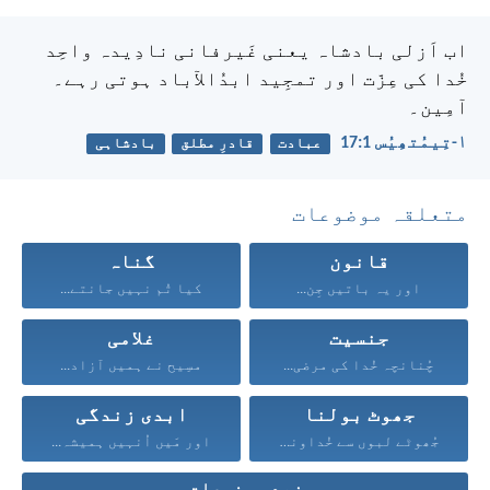
اب اَزلی بادشاہ یعنی غَیرفانی نادِیدہ واحِد
خُدا کی عِزّت اور تمجِید ابدُالآباد ہوتی رہے۔
آمِین۔
۱-تِیمُتھِیُس 1:‏17
عبادت
قادرِ مطلق
بادشاہی
متعلقہ موضوعات
قانون
گناہ
اور یہ باتیں جِن...
کیا تُم نہیں جانتے...
جنسیت
غلامی
چُنانچہ خُدا کی مرضی...
مسِیح نے ہمیں آزاد...
جھوٹ بولنا
ابدی زندگی
جُھوٹے لبوں سے خُداوند...
اور مَیں اُنہیں ہمیشہ...
مزید موضوعات...