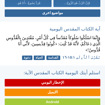
فَإِنَّ الرَّبَّ هُوَ الرُّوحُ،...
فَرَدَّ يَسُوعُ: «أَنَا هُوَ...
مواضيع اخرى
آية الكتاب المقدس اليومية
وَإِنَّمَا اسْلُكُوا سُلُوكاً مُقَدَّساً فِي كُلِّ أَمْرٍ، مُقْتَدِينَ بِالْقُدُّوسِ
الَّذِي دَعَاكُمْ، لأَنَّهُ قَدْ كُتِبَ: «كُونُوا قِدِّيسِينَ، لأَنِّي أَنَا
قُدُّوسٌ!»
بُطْرُسَ ٱلْأُولَى ١:‏١٥-‏١٦
القداسة
الحياة
دعوة
استلم أيتك اليومية الكتاب المقدس الآية:
الإخطار اليومي
الايميل
Android