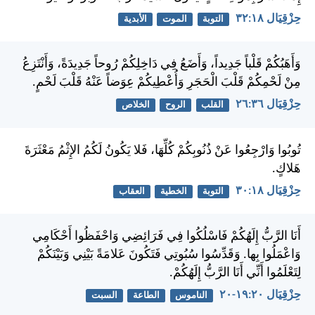
حِزْقِيَال ١٨:‏٣٢
التوبة
الموت
الأبدية
وَأَهَبُكُمْ قَلْباً جَدِيداً، وَأَضَعُ فِي دَاخِلِكُمْ رُوحاً جَدِيدَةً، وَأَنْتَزِعُ
مِنْ لَحْمِكُمْ قَلْبَ الْحَجَرِ وَأُعْطِيكُمْ عِوَضاً عَنْهُ قَلْبَ لَحْمٍ.
حِزْقِيَال ٣٦:‏٢٦
القلب
الروح
الخلاص
تُوبُوا وَارْجِعُوا عَنْ ذُنُوبِكُمْ كُلِّهَا، فَلا يَكُونُ لَكُمُ الإِثْمُ مَعْثَرَةَ
هَلاكٍ.
حِزْقِيَال ١٨:‏٣٠
التوبة
الخطية
العقاب
أَنَا الرَّبُّ إِلَهُكُمْ فَاسْلُكُوا فِي فَرَائِضِي وَاحْفَظُوا أَحْكَامِي
وَاعْمَلُوا بِها. وَقَدِّسُوا سُبُوتِي فَتَكُونَ عَلامَةً بَيْنِي وَبَيْنَكُمْ
لِتَعْلَمُوا أَنِّي أَنَا الرَّبُّ إِلَهُكُمْ.
حِزْقِيَال ٢٠:‏١٩-‏٢٠
الناموس
الطاعة
السبت