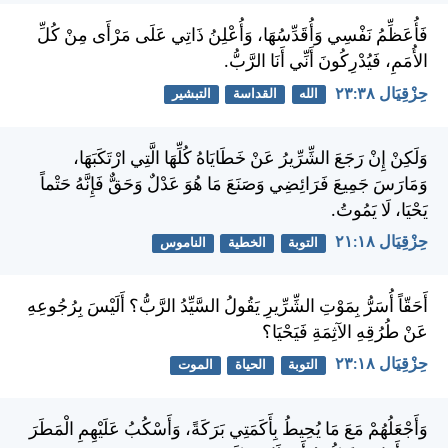
فَأُعَظِّمُ نَفْسِي وَأُقَدِّسُهَا، وَأُعْلِنُ ذَاتِي عَلَى مَرْأَى مِنْ كُلِّ
الأُمَمِ، فَيُدْرِكُونَ أَنِّي أَنَا الرَّبُّ.
حِزْقِيَال ٣٨:‏٢٣
الله
القداسة
التبشير
وَلَكِنْ إِنْ رَجَعَ الشِّرِّيرُ عَنْ خَطَايَاهُ كُلِّهَا الَّتِي ارْتَكَبَهَا،
وَمَارَسَ جَمِيعَ فَرَائِضِي وَصَنَعَ مَا هُوَ عَدْلٌ وَحَقٌّ فَإِنَّهُ حَتْماً
يَحْيَا، لَا يَمُوتُ.
حِزْقِيَال ١٨:‏٢١
التوبة
الخطية
الناموس
أَحَقّاً أُسَرُّ بِمَوْتِ الشِّرِّيرِ يَقُولُ السَّيِّدُ الرَّبُّ؟ أَلَيْسَ بِرُجُوعِهِ
عَنْ طُرُقِهِ الآثِمَةِ فَيَحْيَا؟
حِزْقِيَال ١٨:‏٢٣
التوبة
الحياة
الموت
وَأَجْعَلُهُمْ مَعَ مَا يُحِيطُ بِأَكَمَتِي بَرَكَةً، وَأَسْكُبُ عَلَيْهِمِ الْمَطَرَ