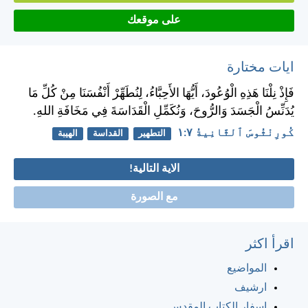
على موقعك
ايات مختارة
فَإِذْ نِلْنَا هَذِهِ الْوُعُودَ، أَيُّهَا الأَحِبَّاءُ، لِنُطَهِّرْ أَنْفُسَنَا مِنْ كُلِّ مَا
يُدَنِّسُ الْجَسَدَ وَالرُّوحَ، وَنُكَمِّلِ الْقَدَاسَةَ فِي مَخَافَةِ اللهِ.
كُورِنْثُوسَ ٱلثَّانِيةُ ٧:‏١
التطهير
القداسة
الهيبة
الاية التالية!
مع الصورة
اقرأ اكثر
المواضيع
ارشيف
اسفار الكتاب المقدس