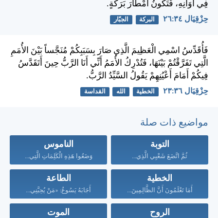
فِي أَوَانِهِ، فَتَكُونُ أَمْطَارَ بَرَكَةٍ.
حِزْقِيَال ٣٤:‏٢٦
البركة
الجبّار
فَأُقَدِّسُ اسْمِي الْعَظِيمَ الَّذِي صَارَ بِسَبَبِكُمْ مُنَجَّساً بَيْنَ الأُمَمِ
الَّتِي تَفَرَّقْتُمْ بَيْنَهَا، فَتُدْرِكُ الأُمَمُ أَنِّي أَنَا الرَّبُّ حِينَ أَتَقَدَّسُ
فِيكُمْ أَمَامَ أَعْيُنِهِمْ يَقُولُ السَّيِّدُ الرَّبُّ.
حِزْقِيَال ٣٦:‏٢٣
الخطية
الله
القداسة
مواضيع ذات صلة
التوبة
الناموس
ثُمَّ اتَّضَعَ شَعْبِي الَّذِي...
وَضَعُوا هَذِهِ الْكَلِمَاتِ الَّتِي...
الخطية
الطاعة
أَمَا تَعْلَمُونَ أَنَّ الظَّالِمِينَ...
أَجَابَهُ يَسُوعُ: «مَنْ يُحِبَّنِي...
الروح
الموت