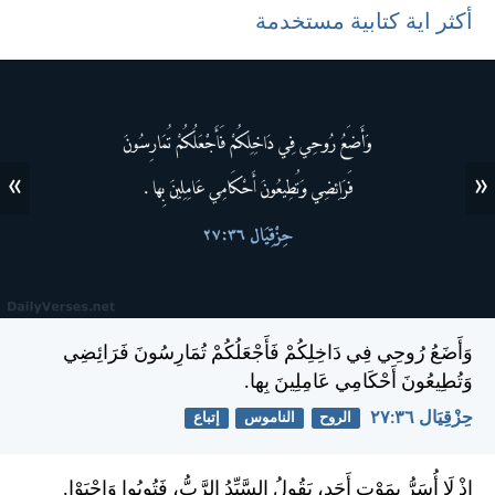
أكثر اية كتابية مستخدمة
»
«
وَأَضَعُ رُوحِي فِي دَاخِلِكُمْ فَأَجْعَلُكُمْ تُمَارِسُونَ فَرَائِضِي
وَتُطِيعُونَ أَحْكَامِي عَامِلِينَ بِها.
حِزْقِيَال ٣٦:‏٢٧
الروح
الناموس
إتباع
إِذْ لَا أُسَرُّ بِمَوْتِ أَحَدٍ، يَقُولُ السَّيِّدُ الرَّبُّ، فَتُوبُوا وَاحْيَوْا.