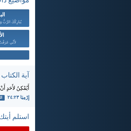
مواضيع ذا
الب
ال
لأَنِّي عَرَفْتُ
آية الكتاب
أَيُمْكِنُ لأَحَدٍ أَن
إِرْمِيَا ٢٣:‏٢٤
ال
استلم أيتك 