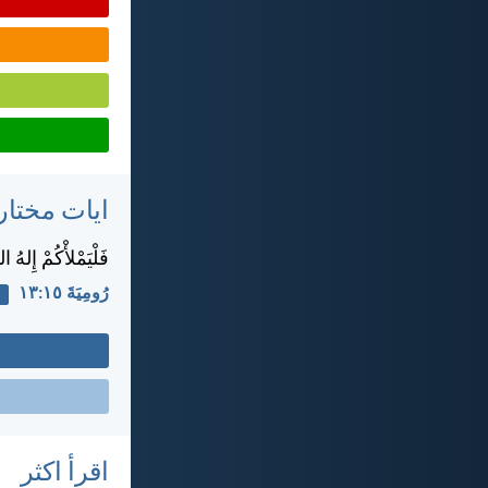
ايات مختار
فَلْيَمْلأْكُمْ إِلهُ 
رُومِيَةَ ١٥:‏١٣
ا
اقرأ اكثر