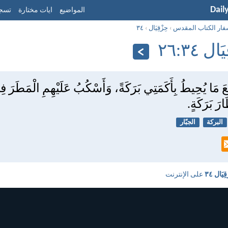
Dail
المواضيع
ايات مختارة
تسجي
فار الكتاب المقدس
›
حِزْقِيَال
›
٣٤
ل ٣٤:‏٢٦
َعَ مَا يُحِيطُ بِأَكَمَتِي بَرَكَةً، وَأَسْكُبُ عَلَيْهِمِ الْمَطَرَ فِ
رَ بَرَكَةٍ.
البركة
الجبّار
ِيَال ٣٤
على الإنترنت