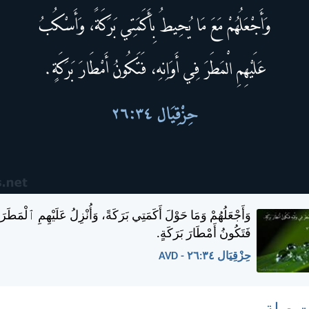
وَأَجْعَلُهُمْ وَمَا حَوْلَ أَكَمَتِي بَرَكَةً، وَأُنْزِلُ عَلَيْهِمِ ٱلْمَطَرَ
فَتَكُونُ أَمْطَارَ بَرَكَةٍ.
حِزْقِيَال ٣٤:‏٢٦ - AVD