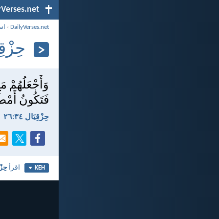
yVerses.net
DailyVerses.net
›
اس
حِزْقِيَا
وَأَجْعَلُهُمْ م
فَتَكُونُ أَمْطَا
حِزْقِيَال ٣٤:‏٢٦
اقرأ
حِزْق
KEH