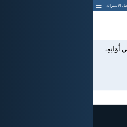
ل الاشتراك
ي أَوَانِهِ،