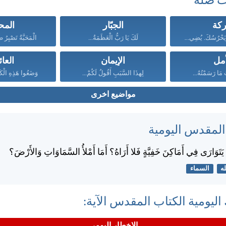
ت صلة
ركة
الجبّار
المح
يُبَارِكُكَ الرَّبُّ وَيَحْرُسُكَ. يُضِيءُ...
لَكَ يَا رَبُّ الْعَظَمَةُ...
الْمَحَبَّةُ تَصْبِرُ ط
أمل
الإيمان
العائ
 مَا رَسَمْتُهُ...
لِهذَا السَّبَبِ أَقُولُ لَكُمْ...
وَضَعُوا هَذِهِ الْكَل
مواضيع اخرى
 المقدس اليومية
ْ يَتَوَارَى فِي أَمَاكِنَ خَفِيَّةٍ فَلا أَرَاهُ؟ أَمَا أَمْلأُ السَّمَاوَاتِ وَالأَرْضَ؟
له
السماء
اليومية الكتاب المقدس الآية:
الإخطار اليومي