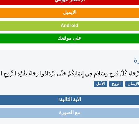
الايميل
Android
على موقعك
ة
الرَّجَاءِ كُلَّ فَرَحٍ وَسَلامٍ فِي إِيمَانِكُمْ حَتَّى تَزْدَادُوا رَجَاءً بِقُوَّةِ الرُّوحِ
لإيمان
الروح
الأمل
الاية التالية!
مع الصورة