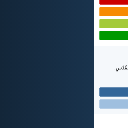
 القُدُسِ.