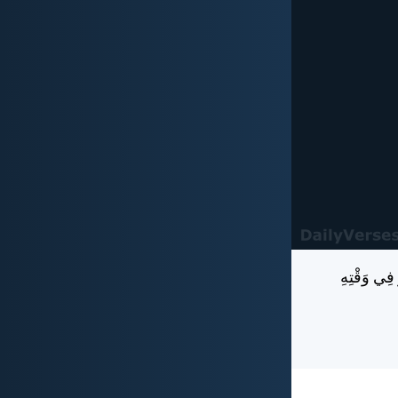
 فِي وَقْتِهِ