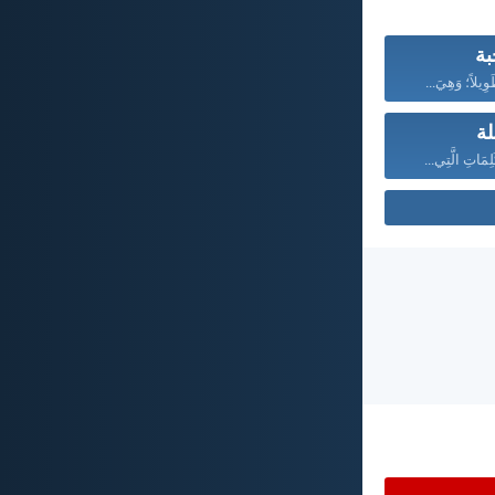
بة
َوِيلاً؛ وَهِيَ...
لة
ِمَاتِ الَّتِي...