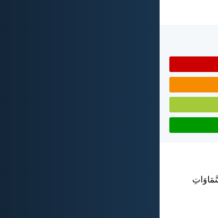
َّمَاوَاتِ