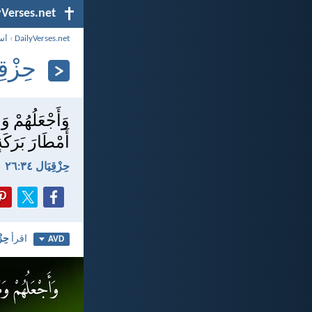
yVerses.net
DailyVerses.net
›
اس
حِزْقِيَا
وَأَجْعَلُهُمْ وَ
أَمْطَارَ بَرَكَة
حِزْقِيَال ٣٤:‏٢٦
اقرأ
حِزْ
AVD