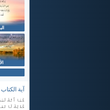
الب
ال
آية الكتاب
كَمَا أَنَّكَ لَس
كَذَلِكَ لَا تَعْ