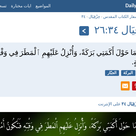
Dail
المواضيع
ايات مختارة
تسجي
فار الكتاب المقدس
›
حِزْقِيَال
›
٣٤
ل ٣٤:‏٢٦
مَا حَوْلَ أَكَمَتِي بَرَكَةً، وَأُنْزِلُ عَلَيْهِمِ ٱلْمَطَرَ فِي وَقْت
ٍ.
البركة
الجبّار
قِيَال ٣٤
على الإنترنت