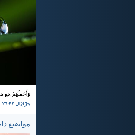
وَأَجْعَلُهُمْ مَعَ مَ
حِزْقِيَال ٣٤:‏٢٦ - KEH
مواضيع ذا