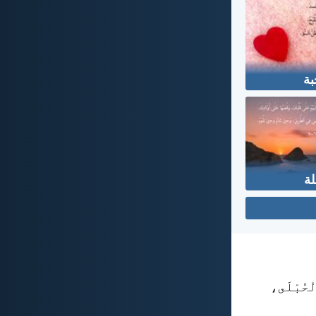
بة
لة
لْحُبْلَى،