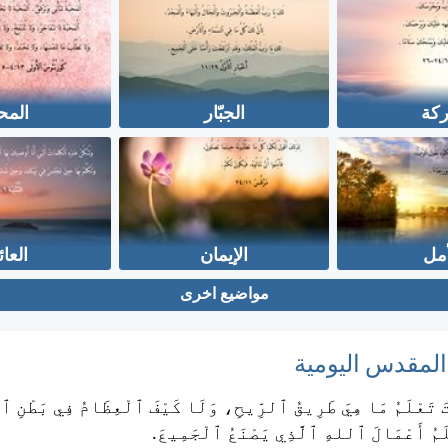
ركة
الجبّار
المح
أمل
الإيمان
العائ
مواضيع اخرى
 المقدس اليومية
ْتَ تَعْلَمُ مَا هِيَ طَرِيقُ ٱلرِّيحِ، وَلَا كَيْفَ ٱلْعِظَامُ فِي بَطْنِ ٱ
لَمُ أَعْمَالَ ٱللهِ ٱلَّذِي يَصْنَعُ ٱلْجَمِيعَ.