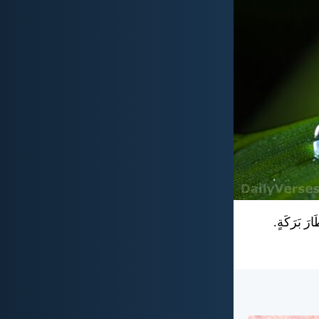
ارَ بَرَكَةٍ.