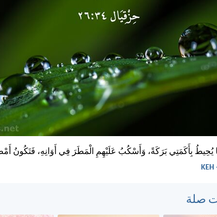
ا يُحِيطُ بِأَكَمَتِي بَرَكَةً، وَأَسْكُبُ عَلَيْهِمِ الْمَطَرَ فِي أَوَانِهِ، فَتَكُونُ أَمْطَ
ت صلة