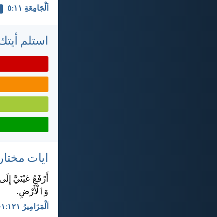
اَلْجَامِعَةِ ١١:‏٥
استلم أيتك 
ايات مختار
أَرْفَعُ عَيْنَيَّ إ
وَٱلْأَرْضِ.
اَلْمَزَامِيرُ ١٢١:‏١-‏٢