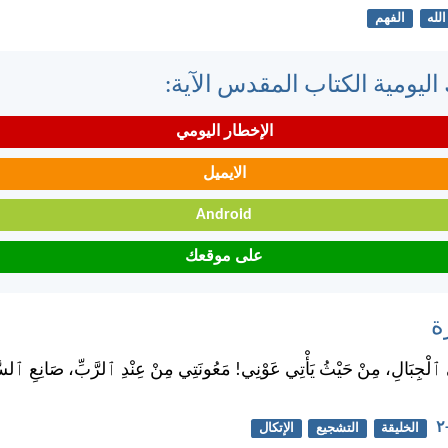
الله
الفهم
اليومية الكتاب المقدس الآية:
الإخطار اليومي
الايميل
Android
على موقعك
ة
ِلَى ٱلْجِبَالِ، مِنْ حَيْثُ يَأْتِي عَوْنِي! مَعُونَتِي مِنْ عِنْدِ ٱلرَّبِّ، صَانِعِ ٱلس
الخليقة
التشجيع
الإتكال