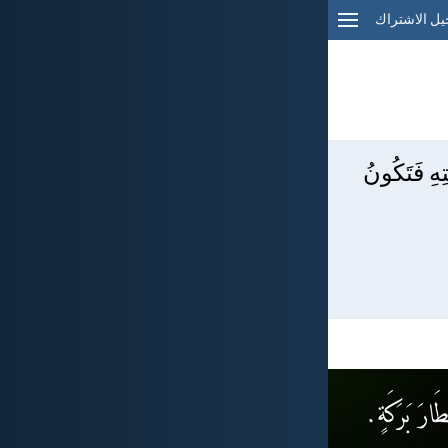
ل الاشتراك
ِهِ فَتَكُونُ