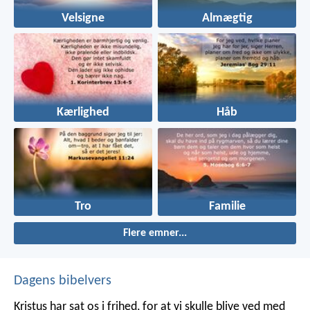
Velsigne
Almægtig
Kærlighed
Håb
Tro
Familie
Flere emner...
Dagens bibelvers
Kristus har sat os i frihed, for at vi skulle blive ved med