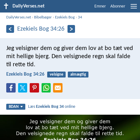
DailyVerses.net
Emner
Abonner
DailyVerses.net
›
Bibelbøger
›
Ezekiels Bog
›
34
Ezekiels Bog 34:26
Jeg velsigner dem og giver dem lov at bo tæt ved
mit hellige bjerg. Den velsignede regn skal falde
til rette tid.
Ezekiels Bog 34:26
velsigne
almægtig
Læs
Ezekiels Bog 34
online
BDAN