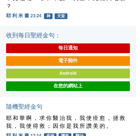
？
耶 利 米 書 23:24
神
天堂
收到每日聖經金句：
每日通知
電子郵件
Android
在您的網站上
隨機聖經金句
耶 和 華 啊 ， 求 你 醫 治 我 ， 我 便 痊 愈 ， 拯 救
我 ， 我 便 得 救 ； 因 你 是 我 所 讚 美 的 。