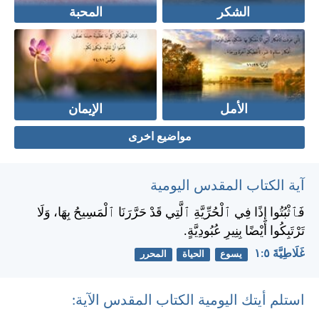
الشكر
المحبة
الأمل
الإيمان
مواضيع اخرى
آية الكتاب المقدس اليومية
فَٱثْبُتُوا إِذًا فِي ٱلْحُرِّيَّةِ ٱلَّتِي قَدْ حَرَّرَنَا ٱلْمَسِيحُ بِهَا، وَلَا
تَرْتَبِكُوا أَيْضًا بِنِيرِ عُبُودِيَّةٍ.
غَلَاطِيَّةَ ٥:‏١
يسوع
الحياة
المحرر
استلم أيتك اليومية الكتاب المقدس الآية: