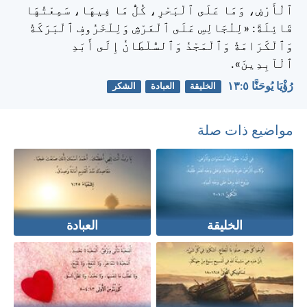
ٱلْأَرْضِ، وَمَا عَلَى ٱلْبَحْرِ، كُلُّ مَا فِيهَا، سَمِعْتُهَا
قَائِلَةً: «لِلْجَالِسِ عَلَى ٱلْعَرْشِ وَلِلْخَرُوفِ ٱلْبَرَكَةُ
وَٱلْكَرَامَةُ وَٱلْمَجْدُ وَٱلسُّلْطَانُ إِلَى أَبَدِ
ٱلْآبِدِينَ».
رُؤْيَا يُوحَنَّا ٥:‏١٣
الخليقة
العبادة
الشكر
مواضيع ذات صلة
الخليقة
العبادة