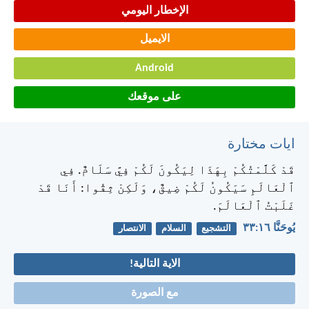
الإخطار اليومي
الايميل
Android
على موقعك
ايات مختارة
قَدْ كَلَّمْتُكُمْ بِهَذَا لِيَكُونَ لَكُمْ فِيَّ سَلَامٌ. فِي
ٱلْعَالَمِ سَيَكُونُ لَكُمْ ضِيقٌ، وَلَكِنْ ثِقُوا: أَنَا قَدْ
غَلَبْتُ ٱلْعَالَمَ.
يُوحَنَّا ١٦:‏٣٣
التشجيع
السلام
الانتصار
الاية التالية!
مع الصورة