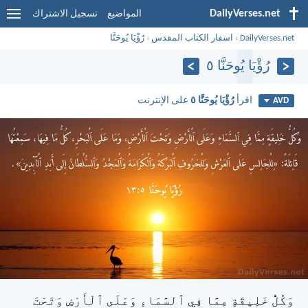
DailyVerses.net
المواضيع
تسجيل الاشتراك
DailyVerses.net
›
اسفار الكتاب المقدس
›
رُؤْيَا يُوحَنَّا
رُؤْيَا يُوحَنَّا ٥
اقرأ
رُؤْيَا يُوحَنَّا ٥
على الإنترنت
AVD
وَكُلُّ خَلِيقَةٍ مِمَّا فِي ٱلسَّمَاءِ وَعَلَى ٱلْأَرْضِ وَتَحْتَ