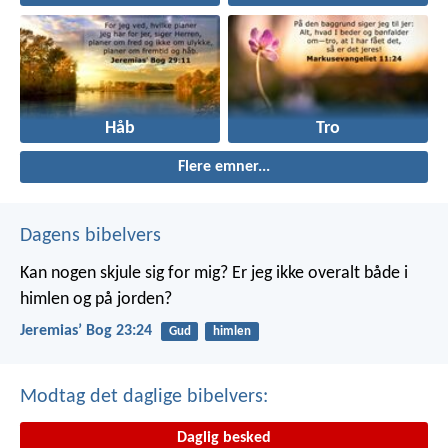
Håb
Tro
Flere emner...
Dagens bibelvers
Kan nogen skjule sig for mig? Er jeg ikke overalt både i
himlen og på jorden?
Jeremiasʼ Bog 23:24
Gud
himlen
Modtag det daglige bibelvers:
Daglig besked