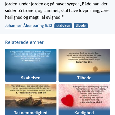
jorden, under jorden og på havet synge: „Både han, der
sidder på tronen, og Lammet, skal have lovprisning, ære,
herlighed og magt i al evighed!”
Johannesʼ Åbenbaring 5:13
skabelsen
tilbede
taknemmelighed
Relaterede emner
Skabelsen
Tilbede
Taknemmelighed
Kærlighed