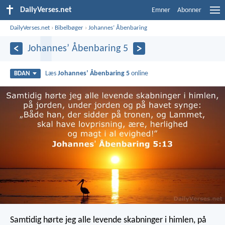
DailyVerses.net
Emner
Abonner
DailyVerses.net
›
Bibelbøger
›
Johannesʼ Åbenbaring
Johannesʼ Åbenbaring 5
Læs
Johannesʼ Åbenbaring 5
online
BDAN
Samtidig hørte jeg alle levende skabninger i himlen, på