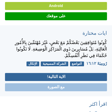
Android
على موقعك
ايات مختارة
كُونُوا مُتَوَافِقِينَ بَعْضُكُمْ مَعَ بَعْضٍ، غَيْرَ مُهْتَمِّينَ بِالأُمُورِ
الْعَالِيَةِ، بَلْ مُسَايِرِينَ ذَوِي الْمَرَاكِزِ الْوَضِيعَةِ. لَا تَكُونُوا
حُكَمَاءَ فِي نَظَرِ أَنْفُسِكُمْ.
رُومِيَةَ ١٢:‏١٦
التواضع
الشركة المسيحية
الإتكال
الاية التالية!
مع الصورة
اقرأ اكثر