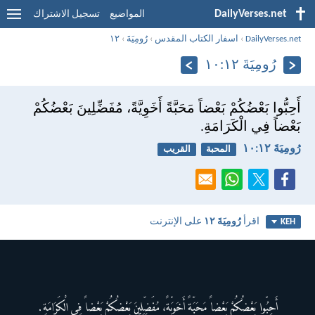
DailyVerses.net
المواضيع
تسجيل الاشتراك
DailyVerses.net
›
اسفار الكتاب المقدس
›
رُومِيَةَ
›
١٢
رُومِيَةَ ١٢:‏١٠
أَحِبُّوا بَعْضُكُمْ بَعْضاً مَحَبَّةً أَخَوِيَّةً، مُفَضِّلِينَ بَعْضُكُمْ
بَعْضاً فِي الْكَرَامَةِ.
رُومِيَةَ ١٢:‏١٠
المحبة
القريب
اقرأ
رُومِيَةَ ١٢
على الإنترنت
KEH