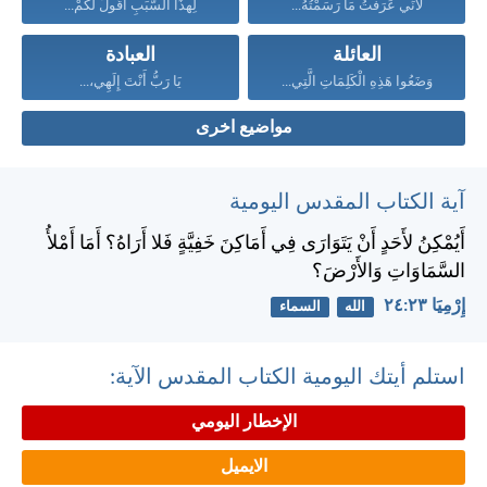
لأَنِّي عَرَفْتُ مَا رَسَمْتُهُ...
لِهذَا السَّبَبِ أَقُولُ لَكُمْ...
العائلة
العبادة
وَضَعُوا هَذِهِ الْكَلِمَاتِ الَّتِي...
يَا رَبُّ أَنْتَ إِلَهِي،...
مواضيع اخرى
آية الكتاب المقدس اليومية
أَيُمْكِنُ لأَحَدٍ أَنْ يَتَوَارَى فِي أَمَاكِنَ خَفِيَّةٍ فَلا أَرَاهُ؟ أَمَا أَمْلأُ
السَّمَاوَاتِ وَالأَرْضَ؟
إِرْمِيَا ٢٣:‏٢٤
الله
السماء
استلم أيتك اليومية الكتاب المقدس الآية:
الإخطار اليومي
الايميل