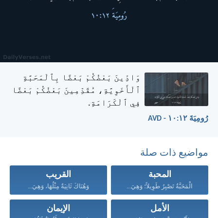
وَادِّينَ بَعْضُكُمْ بَعْضًا بِٱلْمَحَبَّةِ
ٱلْأَخَوِيَّةِ، مُقَدِّمِينَ بَعْضُكُمْ بَعْضًا
فِي ٱلْكَرَامَةِ.
رُومِيَةَ ١٢:‏١٠ - AVD
مواضيع ذات صلة
المحبة
القريب
الْمَحَبَّةُ تَصْبِرُ طَوِيلاً؛ وَهِيَ...
وَهُنَاكَ ثَانِيَةٌ مِثْلُهَا، وَهِيَ...
الأمل
الإيمان