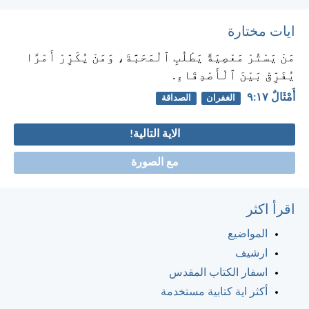
ايات مختارة
مَنْ يَسْتُرْ مَعْصِيَةً يَطْلُبِ ٱلْمَحَبَّةَ، وَمَنْ يُكَرِّرْ أَمْرًا
يُفَرِّقْ بَيْنَ ٱلْأَصْدِقَاءِ.
أَمْثَالٌ ١٧:‏٩
الغفران
الصداقة
الاية التالية!
مع الصورة
اقرأ اكثر
المواضيع
ارشيف
اسفار الكتاب المقدس
أكثر اية كتابية مستخدمة