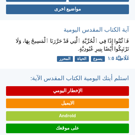
مواضيع اخرى
آية الكتاب المقدس اليومية
فَٱثْبُتُوا إِذًا فِي ٱلْحُرِّيَّةِ ٱلَّتِي قَدْ حَرَّرَنَا ٱلْمَسِيحُ بِهَا، وَلَا
تَرْتَبِكُوا أَيْضًا بِنِيرِ عُبُودِيَّةٍ.
غَلَاطِيَّةَ ٥:‏١
يسوع
الحياة
المحرر
استلم أيتك اليومية الكتاب المقدس الآية:
الإخطار اليومي
الايميل
Android
على موقعك