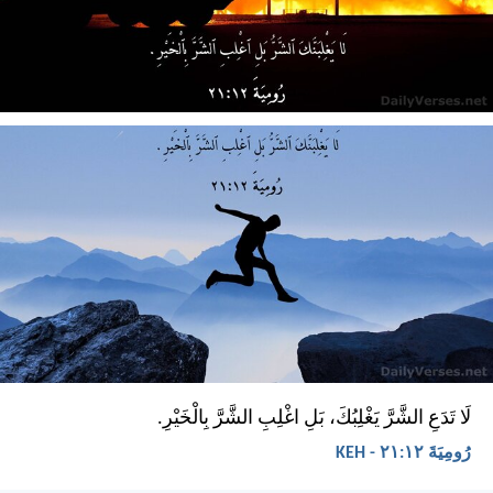
لَا تَدَعِ الشَّرَّ يَغْلِبُكَ، بَلِ اغْلِبِ الشَّرَّ بِالْخَيْرِ.
رُومِيَةَ ١٢:‏٢١ - KEH