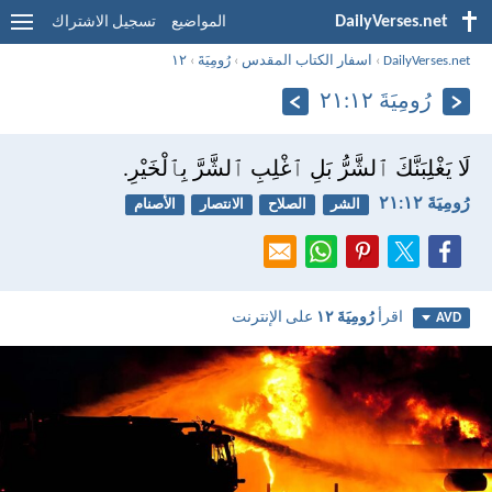
DailyVerses.net
المواضيع
تسجيل الاشتراك
DailyVerses.net
›
اسفار الكتاب المقدس
›
رُومِيَةَ
›
١٢
رُومِيَةَ ١٢:‏٢١
لَا يَغْلِبَنَّكَ ٱلشَّرُّ بَلِ ٱغْلِبِ ٱلشَّرَّ بِٱلْخَيْرِ.
رُومِيَةَ ١٢:‏٢١
الشر
الصلاح
الانتصار
الأصنام
اقرأ
رُومِيَةَ ١٢
على الإنترنت
AVD