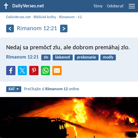
DailyVerses.net
Témy
Odoberať
DailyVerses.net
›
Biblické knihy
›
Rimanom
›
12
Rimanom 12:21
Nedaj sa premôcť zlu, ale dobrom premáhaj zlo.
Rimanom 12:21
zlo
láskavosť
prekonanie
modly
Prečítajte si
Rimanom 12
online
KAT