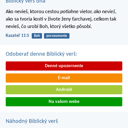
Biblický verš dňa
Ako nevieš, ktorou cestou
potiahne
vietor,
ako nevieš
,
ako sa tvoria kosti v živote ženy ťarchavej, celkom tak
nevieš, čo urobí Boh, ktorý všetko pôsobí.
Kazateľ 11:5
Boh
porozumenie
Odoberať denne Biblický verš:
Denné upozornenie
E-mail
Android
Na vašom webe
Náhodný Biblický verš