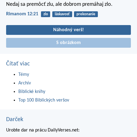
Nedaj sa premôcť zlu, ale dobrom premáhaj zlo.
Rimanom 12:21
zlo
láskavosť
prekonanie
Náhodný verš!
S obrázkom
Čítať viac
Témy
Archív
Biblické knihy
Top 100 Biblických veršov
Darček
Urobte dar na prácu DailyVerses.net: