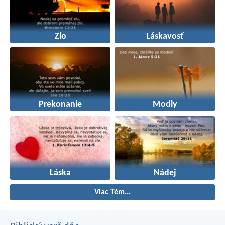
Zlo
Láskavosť
Prekonanie
Modly
Láska
Nádej
Viac Tém...