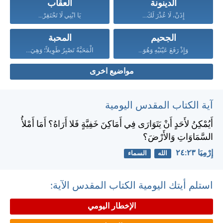
الدينونة
العقاب
إِذَنْ، لَا عُذْرَ لَكَ...
يَا ابْنِي لَا تَحْتَقِرْ...
الجحيم
المحبة
وَإِذْ رَفَعَ عَيْنَيْهِ وَهُوَ...
الْمَحَبَّةُ تَصْبِرُ طَوِيلاً؛ وَهِيَ...
مواضيع اخرى
آية الكتاب المقدس اليومية
أَيُمْكِنُ لأَحَدٍ أَنْ يَتَوَارَى فِي أَمَاكِنَ خَفِيَّةٍ فَلا أَرَاهُ؟ أَمَا أَمْلأُ
السَّمَاوَاتِ وَالأَرْضَ؟
إِرْمِيَا ٢٣:‏٢٤
الله
السماء
استلم أيتك اليومية الكتاب المقدس الآية:
الإخطار اليومي