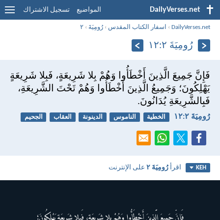
DailyVerses.net
المواضيع
تسجيل الاشتراك
DailyVerses.net
›
اسفار الكتاب المقدس
›
رُومِيَةَ
›
٢
رُومِيَةَ ٢:‏١٢
فَإِنَّ جَمِيعَ الَّذِينَ أَخْطَأُوا وَهُمْ بِلا شَرِيعَةٍ، فَبِلا شَرِيعَةٍ
يَهْلِكُونَ؛ وَجَمِيعُ الَّذِينَ أَخْطَأُوا وَهُمْ تَحْتَ الشَّرِيعَةِ،
فَبِالشَّرِيعَةِ يُدَانُونَ.
رُومِيَةَ ٢:‏١٢
الخطية
الناموس
الدينونة
العقاب
الجحيم
اقرأ
رُومِيَةَ ٢
على الإنترنت
KEH