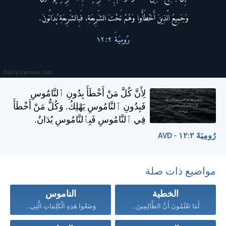
لِأَنَّ كُلَّ مَنْ أَخْطَأَ بِدُونِ ٱلنَّامُوسِ
فَبِدُونِ ٱلنَّامُوسِ يَهْلِكُ. وَكُلُّ مَنْ أَخْطَأَ
فِي ٱلنَّامُوسِ فَبِٱلنَّامُوسِ يُدَانُ.
رُومِيَةَ ٢:‏١٢ - AVD
مواضيع ذات صلة
الخطية
الناموس
أَمَا تَعْلَمُونَ أَنَّ الظَّالِمِينَ...
وَضَعُوا هَذِهِ الْكَلِمَاتِ الَّتِي...