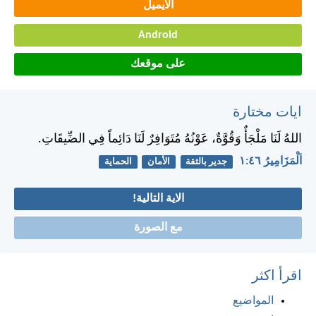
الايميل
Android
على موقعك
ايات مختارة
اللهُ لَنَا مَلْجَأٌ وَقُوَّةٌ، عَوْنُهُ مُتَوَافِرٌ لَنَا دَائِماً فِي الضِّيقَاتِ.
اَلْمَزَامِيرُ ٤٦:‏١
جدير بالثقة
الأمان
الحماية
الاية التالية!
مع الصورة
اقرأ اكثر
المواضيع