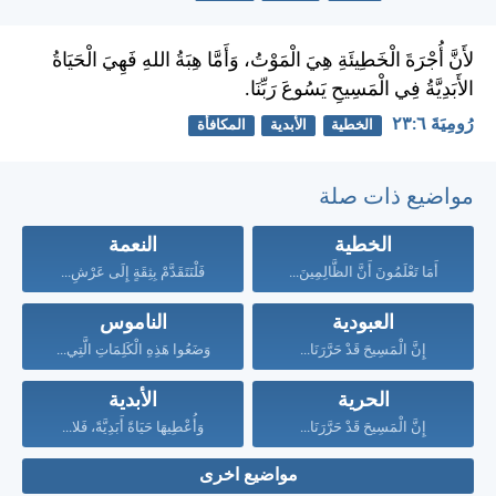
لأَنَّ أُجْرَةَ الْخَطِيئَةِ هِيَ الْمَوْتُ، وَأَمَّا هِبَةُ اللهِ فَهِيَ الْحَيَاةُ
الأَبَدِيَّةُ فِي الْمَسِيحِ يَسُوعَ رَبِّنَا.
رُومِيَةَ ٦:‏٢٣
الخطية
الأبدية
المكافأة
مواضيع ذات صلة
الخطية
النعمة
أَمَا تَعْلَمُونَ أَنَّ الظَّالِمِينَ...
فَلْنَتَقَدَّمْ بِثِقَةٍ إِلَى عَرْشِ...
العبودية
الناموس
إِنَّ الْمَسِيحَ قَدْ حَرَّرَنَا...
وَضَعُوا هَذِهِ الْكَلِمَاتِ الَّتِي...
الحرية
الأبدية
إِنَّ الْمَسِيحَ قَدْ حَرَّرَنَا...
وَأُعْطِيهَا حَيَاةً أَبَدِيَّةً، فَلا...
مواضيع اخرى