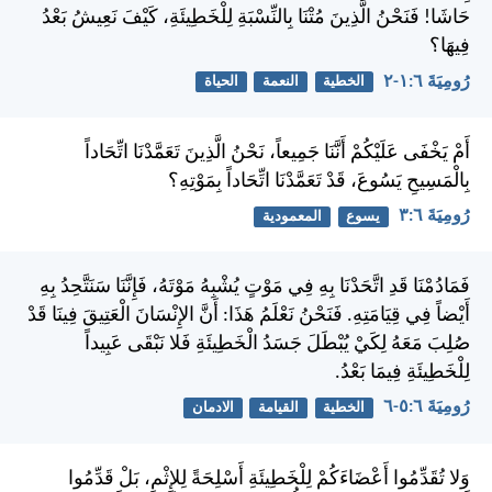
حَاشَا! فَنَحْنُ الَّذِينَ مُتْنَا بِالنِّسْبَةِ لِلْخَطِيئَةِ، كَيْفَ نَعِيشُ بَعْدُ
فِيهَا؟
رُومِيَةَ ٦:‏١-‏٢
الخطية
النعمة
الحياة
أَمْ يَخْفَى عَلَيْكُمْ أَنَّنَا جَمِيعاً، نَحْنُ الَّذِينَ تَعَمَّدْنَا اتِّحَاداً
بِالْمَسِيحِ يَسُوعَ، قَدْ تَعَمَّدْنَا اتِّحَاداً بِمَوْتِهِ؟
رُومِيَةَ ٦:‏٣
يسوع
المعمودية
فَمَادُمْنَا قَدِ اتَّحَدْنَا بِهِ فِي مَوْتٍ يُشْبِهُ مَوْتَهُ، فَإِنَّنَا سَنَتَّحِدُ بِهِ
أَيْضاً فِي قِيَامَتِهِ. فَنَحْنُ نَعْلَمُ هَذَا: أَنَّ الإِنْسَانَ الْعَتِيقَ فِينَا قَدْ
صُلِبَ مَعَهُ لِكَيْ يُبْطَلَ جَسَدُ الْخَطِيئَةِ فَلا نَبْقَى عَبِيداً
لِلْخَطِيئَةِ فِيمَا بَعْدُ.
رُومِيَةَ ٦:‏٥-‏٦
الخطية
القيامة
الادمان
وَلا تُقَدِّمُوا أَعْضَاءَكُمْ لِلْخَطِيئَةِ أَسْلِحَةً لِلإِثْمِ، بَلْ قَدِّمُوا