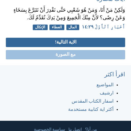
وَلَكِنْ مَنْ أَنَا، وَمَنْ هُوَ شَعْبِي حَتَّى نَقْدِرَ أَنْ نَتَبَرَّعَ بِسَخَاءٍ
وَعَنْ رِضًى؟ لأَنَّ مِنْكَ الْجَمِيعَ وَمِنْ يَدِكَ نُقَدِّمُ لَكَ.
أَخْبَارِ ٱلْأَوَّلُ ٢٩:‏١٤
المال
العطاء
الإتكال
الاية التالية!
مع الصورة
اقرأ اكثر
المواضيع
ارشيف
اسفار الكتاب المقدس
أكثر اية كتابية مستخدمة
من أنا؟
اتصل بنا
سياسية الخصوصية