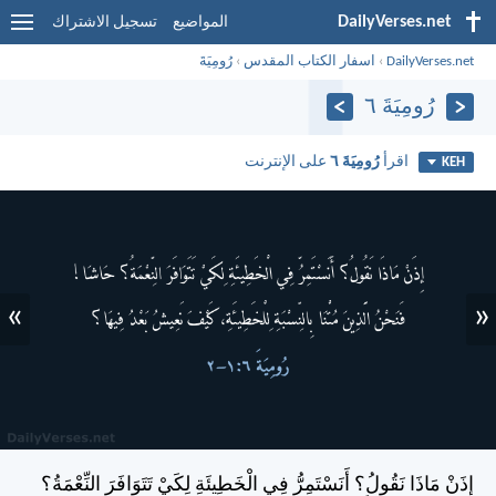
DailyVerses.net
المواضيع
تسجيل الاشتراك
DailyVerses.net
›
اسفار الكتاب المقدس
›
رُومِيَةَ
رُومِيَةَ ٦
اقرأ
رُومِيَةَ ٦
على الإنترنت
KEH
»
«
إِذَنْ مَاذَا نَقُولُ؟ أَنَسْتَمِرُّ فِي الْخَطِيئَةِ لِكَيْ تَتَوَافَرَ النِّعْمَةُ؟