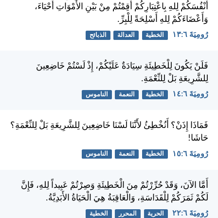
أَنْفُسَكُمْ لِلهِ بِاعْتِبَارِكُمْ أُقِمْتُمْ مِنْ بَيْنِ الأَمْوَاتِ أَحْيَاءَ،
وَأَعْضَاءَكُمْ لِلهِ أَسْلِحَةً لِلْبِرِّ.
رُومِيَةَ ٦:‏١٣
الخطية
العدالة
الذبائح
فَلَنْ يَكُونَ لِلْخَطِيئَةِ سِيَادَةٌ عَلَيْكُمْ، إِذْ لَسْتُمْ خَاضِعِينَ
لِلشَّرِيعَةِ بَلْ لِلنِّعْمَةِ.
رُومِيَةَ ٦:‏١٤
الخطية
النعمة
الناموس
فَمَاذَا إِذَنْ؟ أَنُخْطِئُ لأَنَّنَا لَسْنَا خَاضِعِينَ لِلشَّرِيعَةِ بَلْ لِلنِّعْمَةِ؟
حَاشَا!
رُومِيَةَ ٦:‏١٥
الخطية
النعمة
الناموس
أَمَّا الآنَ، وَقَدْ حُرِّرْتُمْ مِنَ الْخَطِيئَةِ وَصِرْتُمْ عَبِيداً لِلهِ، فَإِنَّ
لَكُمْ ثَمَرَكُمْ لِلْقَدَاسَةِ، وَالْعَاقِبَةُ هِيَ الْحَيَاةُ الأَبَدِيَّةُ.
رُومِيَةَ ٦:‏٢٢
الحرية
المحرر
الخطية