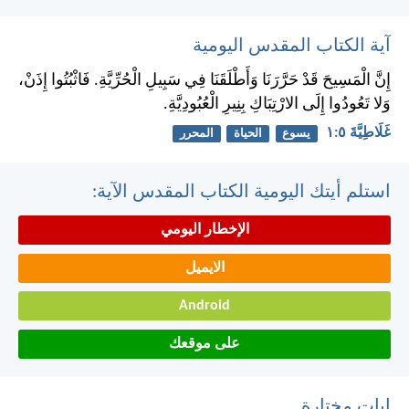
آية الكتاب المقدس اليومية
إِنَّ الْمَسِيحَ قَدْ حَرَّرَنَا وَأَطْلَقَنَا فِي سَبِيلِ الْحُرِّيَّةِ. فَاثْبُتُوا إِذَنْ،
وَلا تَعُودُوا إِلَى الارْتِبَاكِ بِنِيرِ الْعُبُودِيَّةِ.
غَلَاطِيَّةَ ٥:‏١
يسوع
الحياة
المحرر
استلم أيتك اليومية الكتاب المقدس الآية:
الإخطار اليومي
الايميل
Android
على موقعك
ايات مختارة