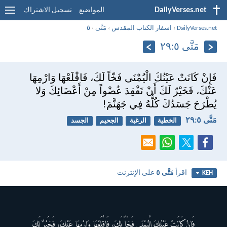
DailyVerses.net
المواضيع
تسجيل الاشتراك
DailyVerses.net
›
اسفار الكتاب المقدس
›
مَتَّى
›
٥
مَتَّى ٥:‏٢٩
فَإِنْ كَانَتْ عَيْنُكَ الْيُمْنَى فَخّاً لَكَ، فَاقْلَعْهَا وَارْمِهَا
عَنْكَ، فَخَيْرٌ لَكَ أَنْ تَفْقِدَ عُضْواً مِنْ أَعْضَائِكَ وَلا
يُطْرَحَ جَسَدُكَ كُلُّهُ فِي جَهَنَّمَ!
مَتَّى ٥:‏٢٩
الخطية
الرغبة
الجحيم
الجسد
اقرأ
مَتَّى ٥
على الإنترنت
KEH