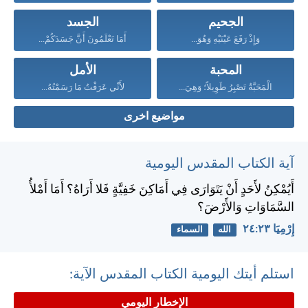
الجحيم
الجسد
وَإِذْ رَفَعَ عَيْنَيْهِ وَهُوَ...
أَمَا تَعْلَمُونَ أَنَّ جَسَدَكُمْ...
المحبة
الأمل
الْمَحَبَّةُ تَصْبِرُ طَوِيلاً؛ وَهِيَ...
لأَنِّي عَرَفْتُ مَا رَسَمْتُهُ...
مواضيع اخرى
آية الكتاب المقدس اليومية
أَيُمْكِنُ لأَحَدٍ أَنْ يَتَوَارَى فِي أَمَاكِنَ خَفِيَّةٍ فَلا أَرَاهُ؟ أَمَا أَمْلأُ
السَّمَاوَاتِ وَالأَرْضَ؟
إِرْمِيَا ٢٣:‏٢٤
الله
السماء
استلم أيتك اليومية الكتاب المقدس الآية:
الإخطار اليومي