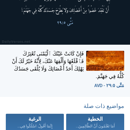
فَإِنْ كَانَتْ عَيْنُكَ ٱلْيُمْنَى تُعْثِرُكَ
فَٱقْلَعْهَا وَأَلْقِهَا عَنْكَ، لِأَنَّهُ خَيْرٌ لَكَ أَنْ
يَهْلِكَ أَحَدُ أَعْضَائِكَ وَلَا يُلْقَى جَسَدُكَ
كُلُّهُ فِي جَهَنَّمَ.
مَتَّى ٥:‏٢٩ - AVD
مواضيع ذات صلة
الخطية
الرغبة
أَمَا تَعْلَمُونَ أَنَّ الظَّالِمِينَ...
إِنَّمَا أَقُولُ: اسْلُكُوا فِي...