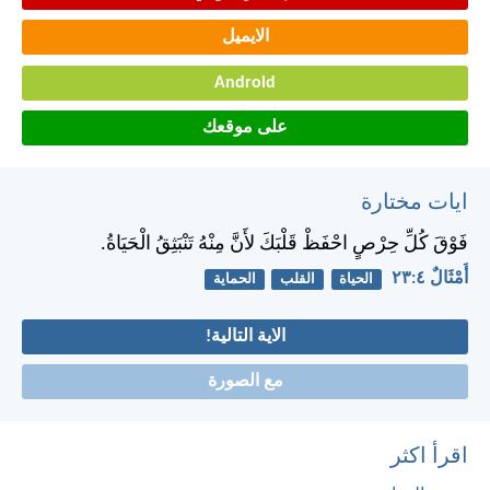
الايميل
Android
على موقعك
ايات مختارة
فَوْقَ كُلِّ حِرْصٍ احْفَظْ قَلْبَكَ لأَنَّ مِنْهُ تَنْبَثِقُ الْحَيَاةُ.
أَمْثَالٌ ٤:‏٢٣
الحياة
القلب
الحماية
الاية التالية!
مع الصورة
اقرأ اكثر