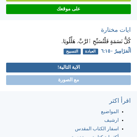
على موقعك
ايات مختارة
كُلُّ نَسَمَةٍ فَلْتُسَبِّحِ ٱلرَّبَّ. هَلِّلُويَا.
اَلْمَزَامِيرُ ١٥٠:‏٦
العبادة
التسبيح
الاية التالية!
مع الصورة
اقرأ اكثر
المواضيع
ارشيف
اسفار الكتاب المقدس