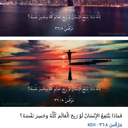
فَمَاذَا يَنْتَفِعُ الإِنْسَانُ لَوْ رَبِحَ الْعَالَمَ كُلَّهُ وَخَسِرَ نَفْسَهُ؟
مَرْقُسَ ٨:‏٣٦ - KEH