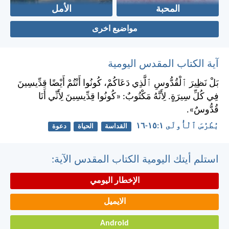
المحبة
الأمل
مواضيع اخرى
آية الكتاب المقدس اليومية
بَلْ نَظِيرَ ٱلْقُدُّوسِ ٱلَّذِي دَعَاكُمْ، كُونُوا أَنْتُمْ أَيْضًا قِدِّيسِينَ
فِي كُلِّ سِيرَةٍ. لِأَنَّهُ مَكْتُوبٌ: «كُونُوا قِدِّيسِينَ لِأَنِّي أَنَا
قُدُّوسٌ».
بُطْرُسَ ٱلْأُولَى ١:‏١٥-‏١٦
القداسة
الحياة
دعوة
استلم أيتك اليومية الكتاب المقدس الآية:
الإخطار اليومي
الايميل
Android