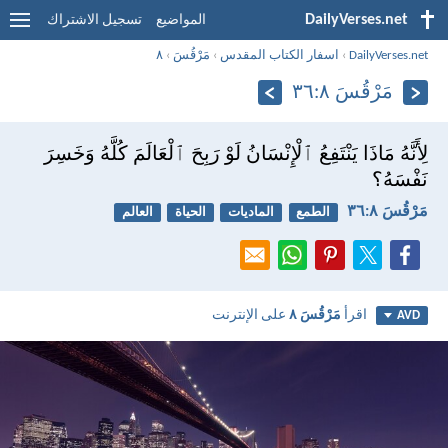
DailyVerses.net
المواضيع
تسجيل الاشتراك
DailyVerses.net
›
اسفار الكتاب المقدس
›
مَرْقُسَ
›
٨
مَرْقُسَ ٨:‏٣٦
لِأَنَّهُ مَاذَا يَنْتَفِعُ ٱلْإِنْسَانُ لَوْ رَبِحَ ٱلْعَالَمَ كُلَّهُ وَخَسِرَ
نَفْسَهُ؟
مَرْقُسَ ٨:‏٣٦
الطمع
الماديات
الحياة
العالم
اقرأ
مَرْقُسَ ٨
على الإنترنت
AVD