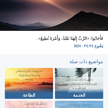
فَأَجَابُوا: «الرَّبَّ إِلَهَنَا نَعْبُدُ، وَأَمْرَهُ نُطِيعُ».
يَشُوع ٢٤:‏٢٤ - KEH
مواضيع ذات صلة
الخدمة
الطاعة