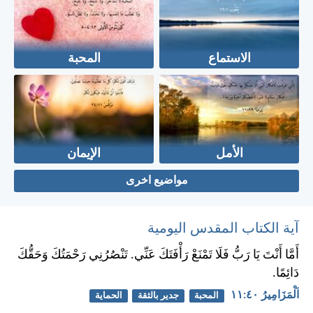
الاستماع
المحبة
الأمل
الإيمان
مواضيع اخرى
آية الكتاب المقدس اليومية
أَمَّا أَنْتَ يَا رَبُّ فَلَا تَمْنَعْ رَأْفَتَكَ عَنِّي. تَنْصُرُنِي رَحْمَتُكَ وَحَقُّكَ
دَائِمًا.
اَلْمَزَامِيرُ ٤٠:‏١١
المحبة
جدير بالثقة
الحماية