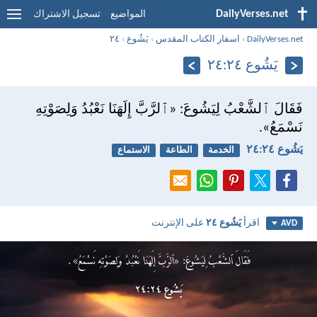
DailyVerses.net
المواضيع
تسجيل الاشتراك
DailyVerses.net
›
اسفار الكتاب المقدس
›
يَشُوع
›
٢٤
يَشُوع ٢٤:‏٢٤
فَقَالَ ٱلشَّعْبُ لِيَشُوعَ: «ٱلرَّبَّ إِلَهَنَا نَعْبُدُ وَلِصَوْتِهِ
نَسْمَعُ».
يَشُوع ٢٤:‏٢٤
الخدمة
الطاعة
الاستماع
اقرأ
يَشُوع ٢٤
على الإنترنت
AVD