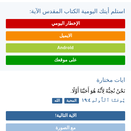
استلم أيتك اليومية الكتاب المقدس الآية:
الإخطار اليومي
الايميل
Android
على موقعك
ايات مختارة
نَحْنُ نُحِبُّهُ لِأَنَّهُ هُوَ أَحَبَّنَا أَوَّلًا.
يُوحَنَّا ٱلْأُولَى ٤:‏١٩
المحبة
الله
الاية التالية!
مع الصورة