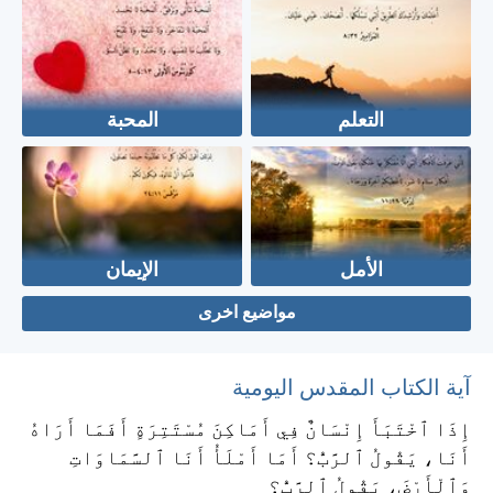
التعلم
المحبة
الأمل
الإيمان
مواضيع اخرى
آية الكتاب المقدس اليومية
إِذَا ٱخْتَبَأَ إِنْسَانٌ فِي أَمَاكِنَ مُسْتَتِرَةٍ أَفَمَا أَرَاهُ
أَنَا، يَقُولُ ٱلرَّبُّ؟ أَمَا أَمْلَأُ أَنَا ٱلسَّمَاوَاتِ
وَٱلْأَرْضَ، يَقُولُ ٱلرَّبُّ؟