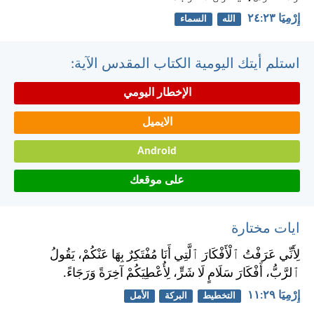
إِرْمِيَا ٢٣:‏٢٤
الله
السماء
استلم أيتك اليومية الكتاب المقدس الآية:
الإخطار اليومي
الايميل
Android
على موقعك
ايات مختارة
لِأَنِّي عَرَفْتُ ٱلْأَفْكَارَ ٱلَّتِي أَنَا مُفْتَكِرٌ بِهَا عَنْكُمْ، يَقُولُ
ٱلرَّبُّ، أَفْكَارَ سَلَامٍ لَا شَرٍّ، لِأُعْطِيَكُمْ آخِرَةً وَرَجَاءً.
إِرْمِيَا ٢٩:‏١١
التخطيط
البركة
الأمل