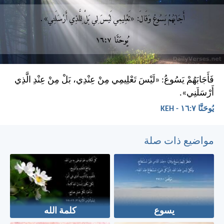
فَأَجَابَهُمْ يَسُوعُ: «لَيْسَ تَعْلِيمِي مِنْ عِنْدِي، بَلْ مِنْ عِنْدِ الَّذِي
أَرْسَلَنِي».
يُوحَنَّا ٧:‏١٦ - KEH
مواضيع ذات صلة
يسوع
كلمة الله