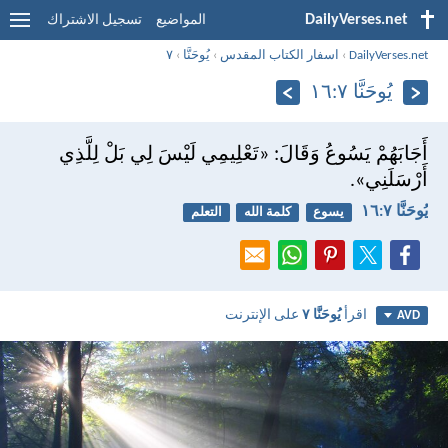
DailyVerses.net
المواضيع
تسجيل الاشتراك
DailyVerses.net
›
اسفار الكتاب المقدس
›
يُوحَنَّا
›
٧
يُوحَنَّا ٧:‏١٦
أَجَابَهُمْ يَسُوعُ وَقَالَ: «تَعْلِيمِي لَيْسَ لِي بَلْ لِلَّذِي
أَرْسَلَنِي».
يُوحَنَّا ٧:‏١٦
يسوع
كلمة الله
التعلم
اقرأ
يُوحَنَّا ٧
على الإنترنت
AVD